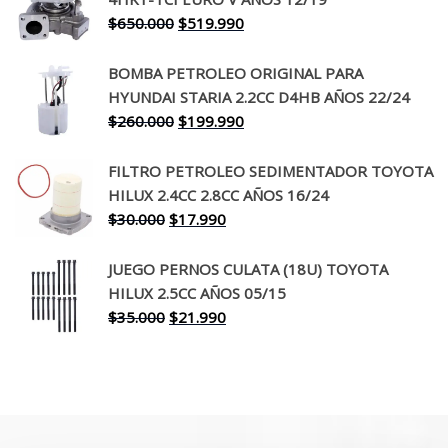
era:
es:
El
El
$
650.000
$
519.990
$130.000.
$94.990.
precio
precio
original
actual
BOMBA PETROLEO ORIGINAL PARA
era:
es:
HYUNDAI STARIA 2.2CC D4HB AÑOS 22/24
$650.000.
$519.990.
El
El
$
260.000
$
199.990
precio
precio
original
actual
FILTRO PETROLEO SEDIMENTADOR TOYOTA
era:
es:
HILUX 2.4CC 2.8CC AÑOS 16/24
$260.000.
$199.990.
El
El
$
30.000
$
17.990
precio
precio
original
actual
JUEGO PERNOS CULATA (18U) TOYOTA
era:
es:
HILUX 2.5CC AÑOS 05/15
$30.000.
$17.990.
El
El
$
35.000
$
21.990
precio
precio
original
actual
era:
es:
$35.000.
$21.990.