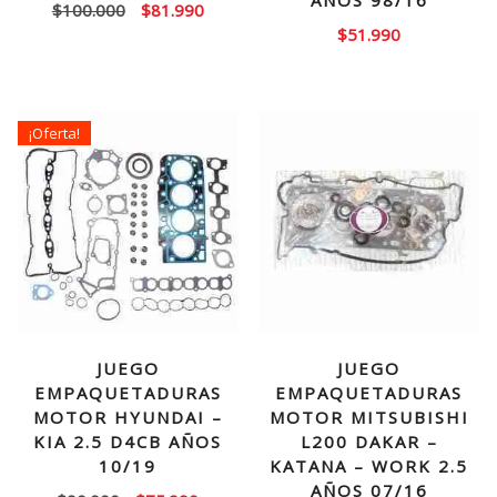
AÑOS 98/16
El
El
$
100.000
$
81.990
$
51.990
precio
precio
original
actual
era:
es:
$100.000.
$81.990.
¡Oferta!
JUEGO
JUEGO
EMPAQUETADURAS
EMPAQUETADURAS
MOTOR HYUNDAI –
MOTOR MITSUBISHI
KIA 2.5 D4CB AÑOS
L200 DAKAR –
10/19
KATANA – WORK 2.5
AÑOS 07/16