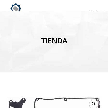
MENU
Búsqueda
de
TIENDA
productos
INICIO
TIENDA
MI CUENTA