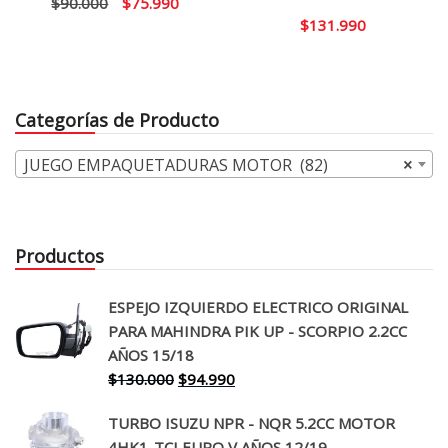
El
El
$
90.000
$
75.990
$
131.990
precio
precio
original
actual
era:
es:
$90.000.
$75.990.
Categorías de Producto
JUEGO EMPAQUETADURAS MOTOR (82)
×
Productos
ESPEJO IZQUIERDO ELECTRICO ORIGINAL
PARA MAHINDRA PIK UP - SCORPIO 2.2CC
AÑOS 15/18
El
El
$
130.000
$
94.990
precio
precio
TURBO ISUZU NPR - NQR 5.2CC MOTOR
original
actual
4HK1-TCI EURO V AÑOS 12/19