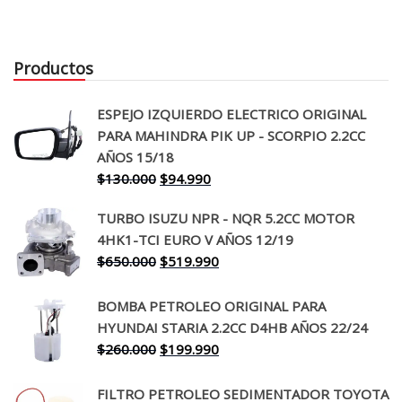
Productos
ESPEJO IZQUIERDO ELECTRICO ORIGINAL
PARA MAHINDRA PIK UP - SCORPIO 2.2CC
AÑOS 15/18
El
El
$
130.000
$
94.990
precio
precio
TURBO ISUZU NPR - NQR 5.2CC MOTOR
original
actual
4HK1-TCI EURO V AÑOS 12/19
era:
es:
El
El
$
650.000
$
519.990
$130.000.
$94.990.
precio
precio
original
actual
BOMBA PETROLEO ORIGINAL PARA
era:
es:
HYUNDAI STARIA 2.2CC D4HB AÑOS 22/24
$650.000.
$519.990.
El
El
$
260.000
$
199.990
precio
precio
original
actual
FILTRO PETROLEO SEDIMENTADOR TOYOTA