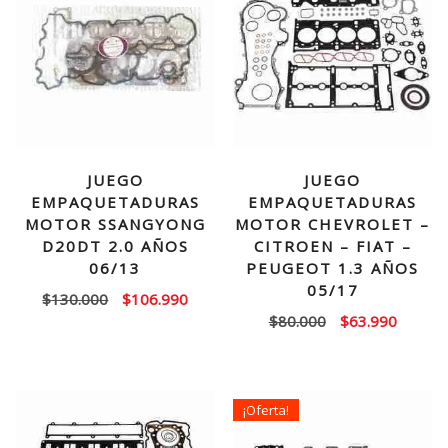
JUEGO
JUEGO
EMPAQUETADURAS
EMPAQUETADURAS
MOTOR SSANGYONG
MOTOR CHEVROLET –
D20DT 2.0 AÑOS
CITROEN – FIAT –
06/13
PEUGEOT 1.3 AÑOS
05/17
El
El
$
130.000
$
106.990
El
El
$
80.000
$
63.990
precio
precio
precio
precio
original
actual
original
actual
era:
es:
era:
es:
$130.000.
$106.990.
¡Oferta!
$80.000.
$63.99