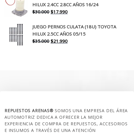
era:
es:
HILUX 2.4CC 2.8CC AÑOS 16/24
$260.000.
$199.990.
El
El
$
30.000
$
17.990
precio
precio
original
actual
JUEGO PERNOS CULATA (18U) TOYOTA
era:
es:
HILUX 2.5CC AÑOS 05/15
$30.000.
$17.990.
El
El
$
35.000
$
21.990
precio
precio
original
actual
era:
es:
$35.000.
$21.990.
SOBRE NOSOTROS
REPUESTOS ARENAS®
SOMOS UNA EMPRESA DEL ÁREA
AUTOMOTRIZ DEDICA A OFRECER LA MEJOR
EXPERIENCIA DE COMPRA DE REPUESTOS, ACCESORIOS
E INSUMOS A TRAVÉS DE UNA ATENCIÓN