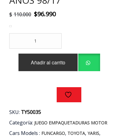
AÑOS 98/17
El
El
$
96.990
$
110.000
precio
precio
original
actual
JUEGO
era:
es:
EMPAQUETADURAS
MOTOR
$110.000.
$96.990.
TOYOTA
Añadir al carrito
1.3
1.5
AÑOS
98/17
cantidad
SKU:
TY50035
Categoría:
JUEGO EMPAQUETADURAS MOTOR
Cars Models :
,
,
,
FUNCARGO
TOYOTA
YARIS