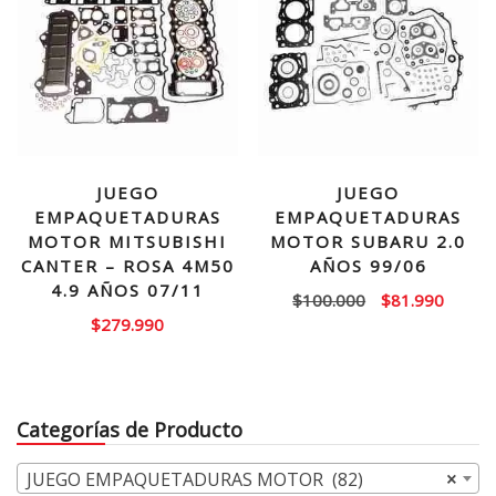
JUEGO
JUEGO
EMPAQUETADURAS
EMPAQUETADURAS
MOTOR MITSUBISHI
MOTOR SUBARU 2.0
CANTER – ROSA 4M50
AÑOS 99/06
4.9 AÑOS 07/11
El
El
$
100.000
$
81.990
$
279.990
precio
precio
original
actual
era:
es:
$100.000.
$81.99
Categorías de Producto
JUEGO EMPAQUETADURAS MOTOR (82)
×