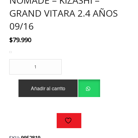
NOMADE – KIZASHI –
GRAND VITARA 2.4 AÑOS
09/16
$
79.990
JUEGO
EMPAQUETADURAS
MOTOR
SUZUKI
Añadir al carrito
GRAND
NOMADE
-
KIZASHI
-
GRAND
VITARA
2.4
SKU:
9952819