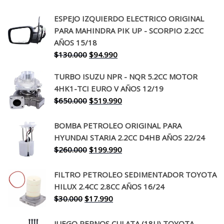
ESPEJO IZQUIERDO ELECTRICO ORIGINAL
PARA MAHINDRA PIK UP - SCORPIO 2.2CC
AÑOS 15/18
El
El
$
130.000
$
94.990
precio
precio
TURBO ISUZU NPR - NQR 5.2CC MOTOR
original
actual
4HK1-TCI EURO V AÑOS 12/19
era:
es:
El
El
$
650.000
$
519.990
$130.000.
$94.990.
precio
precio
original
actual
BOMBA PETROLEO ORIGINAL PARA
era:
es:
HYUNDAI STARIA 2.2CC D4HB AÑOS 22/24
$650.000.
$519.990.
El
El
$
260.000
$
199.990
precio
precio
original
actual
FILTRO PETROLEO SEDIMENTADOR TOYOTA
era:
es:
HILUX 2.4CC 2.8CC AÑOS 16/24
$260.000.
$199.990.
El
El
$
30.000
$
17.990
precio
precio
original
actual
JUEGO PERNOS CULATA (18U) TOYOTA