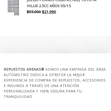
era:
es:
HILUX 2.5CC AÑOS 05/15
$30.000.
$17.990.
El
El
$
35.000
$
21.990
precio
precio
original
actual
era:
es:
$35.000.
$21.990.
SOBRE NOSOTROS
REPUESTOS ARENAS®
SOMOS UNA EMPRESA DEL ÁREA
AUTOMOTRIZ DEDICA A OFRECER LA MEJOR
EXPERIENCIA DE COMPRA DE REPUESTOS, ACCESORIOS
E INSUMOS A TRAVÉS DE UNA ATENCIÓN
PERSONALIZADA Y 100% SEGURA PARA TU
TRANQUILIDAD