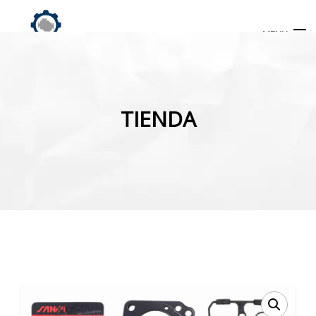
MENU
Búsqueda
de
TIENDA
productos
INICIO
TIENDA
MI CUENTA