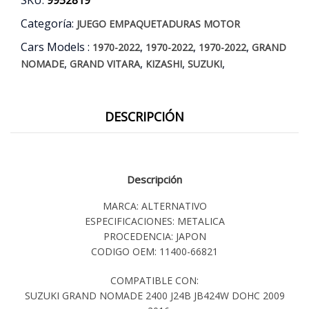
AÑOS
09/16
Categoría:
JUEGO EMPAQUETADURAS MOTOR
cantidad
Cars Models :
,
,
,
1970-2022
1970-2022
1970-2022
GRAND
,
,
,
,
NOMADE
GRAND VITARA
KIZASHI
SUZUKI
DESCRIPCIÓN
Descripción
MARCA: ALTERNATIVO
ESPECIFICACIONES: METALICA
PROCEDENCIA: JAPON
CODIGO OEM: 11400-66821
COMPATIBLE CON:
SUZUKI GRAND NOMADE 2400 J24B JB424W DOHC 2009