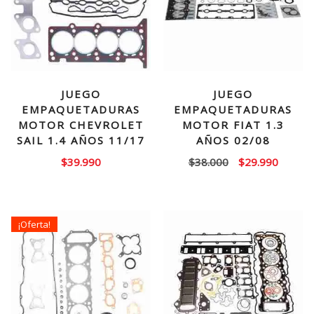
JUEGO
JUEGO
EMPAQUETADURAS
EMPAQUETADURAS
MOTOR CHEVROLET
MOTOR FIAT 1.3
SAIL 1.4 AÑOS 11/17
AÑOS 02/08
El
El
$
39.990
$
38.000
$
29.990
precio
precio
original
actual
era:
es:
¡Oferta!
$38.000.
$29.99