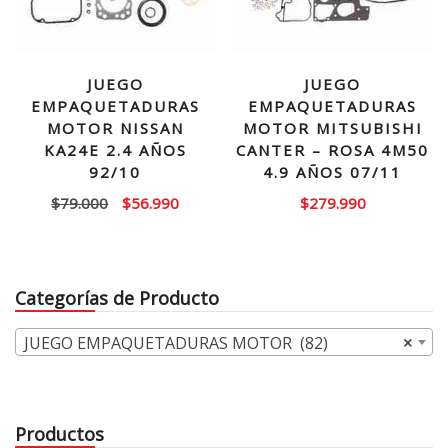
JUEGO
JUEGO
EMPAQUETADURAS
EMPAQUETADURAS
MOTOR NISSAN
MOTOR MITSUBISHI
KA24E 2.4 AÑOS
CANTER – ROSA 4M50
92/10
4.9 AÑOS 07/11
El
El
$
79.000
$
56.990
$
279.990
precio
precio
original
actual
era:
es:
Categorías de Producto
$79.000.
$56.990.
JUEGO EMPAQUETADURAS MOTOR (82)
×
Productos