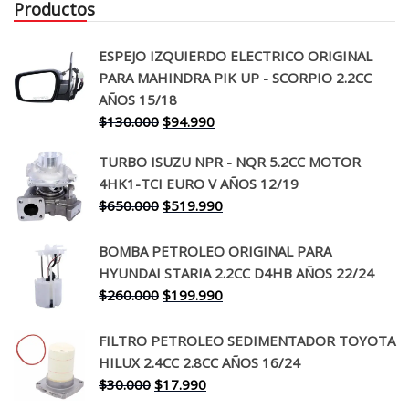
Productos
ESPEJO IZQUIERDO ELECTRICO ORIGINAL
PARA MAHINDRA PIK UP - SCORPIO 2.2CC
AÑOS 15/18
El
El
$
130.000
$
94.990
precio
precio
TURBO ISUZU NPR - NQR 5.2CC MOTOR
original
actual
4HK1-TCI EURO V AÑOS 12/19
era:
es:
El
El
$
650.000
$
519.990
$130.000.
$94.990.
precio
precio
original
actual
BOMBA PETROLEO ORIGINAL PARA
era:
es:
HYUNDAI STARIA 2.2CC D4HB AÑOS 22/24
$650.000.
$519.990.
El
El
$
260.000
$
199.990
precio
precio
original
actual
FILTRO PETROLEO SEDIMENTADOR TOYOTA
era:
es:
HILUX 2.4CC 2.8CC AÑOS 16/24
$260.000.
$199.990.
El
El
$
30.000
$
17.990
precio
precio