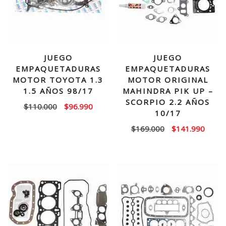
JUEGO
JUEGO
EMPAQUETADURAS
EMPAQUETADURAS
MOTOR TOYOTA 1.3
MOTOR ORIGINAL
1.5 AÑOS 98/17
MAHINDRA PIK UP –
SCORPIO 2.2 AÑOS
El
El
$
110.000
$
96.990
10/17
precio
precio
El
El
$
169.000
$
141.990
original
actual
precio
precio
era:
es:
original
actual
$110.000.
$96.990.
era:
es:
$169.000.
$141.