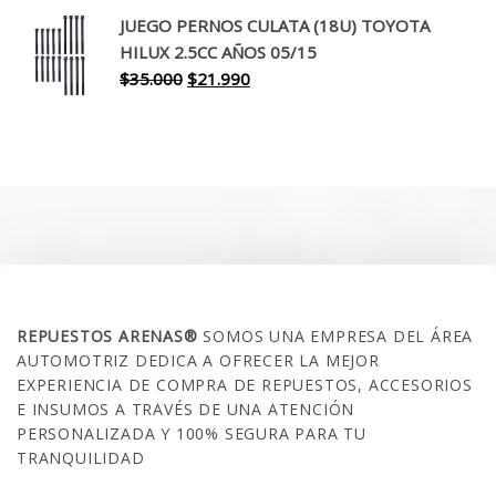
original
actual
JUEGO PERNOS CULATA (18U) TOYOTA
era:
es:
HILUX 2.5CC AÑOS 05/15
$30.000.
$17.990.
El
El
$
35.000
$
21.990
precio
precio
original
actual
era:
es:
$35.000.
$21.990.
SOBRE NOSOTROS
REPUESTOS ARENAS®
SOMOS UNA EMPRESA DEL ÁREA
AUTOMOTRIZ DEDICA A OFRECER LA MEJOR
EXPERIENCIA DE COMPRA DE REPUESTOS, ACCESORIOS
E INSUMOS A TRAVÉS DE UNA ATENCIÓN
PERSONALIZADA Y 100% SEGURA PARA TU
TRANQUILIDAD