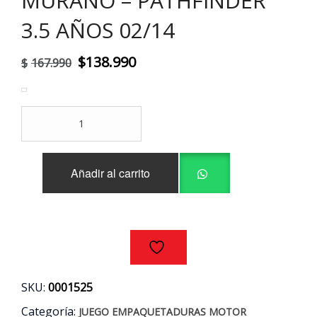
MURANO – PATHFINDER
3.5 AÑOS 02/14
El
El
$
138.990
$
167.990
precio
precio
original
actual
JUEGO
era:
es:
EMPAQUETADURAS
MOTOR
$167.990.
$138.990.
NISSAN
Añadir al carrito
350Z
-
MURANO
-
PATHFINDER
3.5
AÑOS
02/14
SKU:
0001525
cantidad
Categoría:
JUEGO EMPAQUETADURAS MOTOR