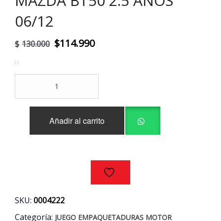
MAZDA BT50 2.5 AÑOS
06/12
El
El
$
114.990
$
130.000
precio
precio
original
actual
JUEGO
era:
es:
EMPAQUETADURA
MOTOR
$130.000.
$114.990.
FORD
Añadir al carrito
RANGER
/
MAZDA
BT50
2.5
AÑOS
06/12
cantidad
SKU:
0004222
Categoría:
JUEGO EMPAQUETADURAS MOTOR