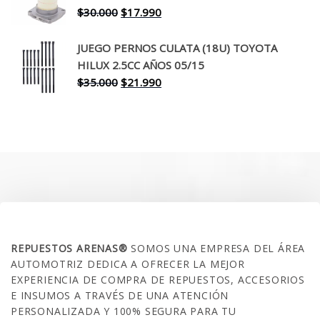
$260.000.
$199.990.
El
El
$
30.000
$
17.990
precio
precio
original
actual
JUEGO PERNOS CULATA (18U) TOYOTA
era:
es:
HILUX 2.5CC AÑOS 05/15
$30.000.
$17.990.
El
El
$
35.000
$
21.990
precio
precio
original
actual
era:
es:
$35.000.
$21.990.
SOBRE NOSOTROS
REPUESTOS ARENAS®
SOMOS UNA EMPRESA DEL ÁREA
AUTOMOTRIZ DEDICA A OFRECER LA MEJOR
EXPERIENCIA DE COMPRA DE REPUESTOS, ACCESORIOS
E INSUMOS A TRAVÉS DE UNA ATENCIÓN
PERSONALIZADA Y 100% SEGURA PARA TU