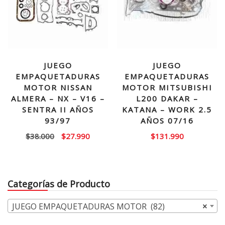
JUEGO
JUEGO
EMPAQUETADURAS
EMPAQUETADURAS
MOTOR NISSAN
MOTOR MITSUBISHI
ALMERA – NX – V16 –
L200 DAKAR –
SENTRA II AÑOS
KATANA – WORK 2.5
93/97
AÑOS 07/16
El
El
$
38.000
$
27.990
$
131.990
precio
precio
original
actual
era:
es:
Categorías de Producto
$38.000.
$27.990.
JUEGO EMPAQUETADURAS MOTOR (82)
×