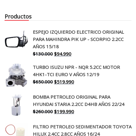
Productos
ESPEJO IZQUIERDO ELECTRICO ORIGINAL
PARA MAHINDRA PIK UP - SCORPIO 2.2CC
AÑOS 15/18
El
El
$
130.000
$
94.990
precio
precio
TURBO ISUZU NPR - NQR 5.2CC MOTOR
original
actual
4HK1-TCI EURO V AÑOS 12/19
era:
es:
El
El
$
650.000
$
519.990
$130.000.
$94.990.
precio
precio
original
actual
BOMBA PETROLEO ORIGINAL PARA
era:
es:
HYUNDAI STARIA 2.2CC D4HB AÑOS 22/24
$650.000.
$519.990.
El
El
$
260.000
$
199.990
precio
precio
original
actual
FILTRO PETROLEO SEDIMENTADOR TOYOTA
era:
es:
HILUX 2.4CC 2.8CC AÑOS 16/24