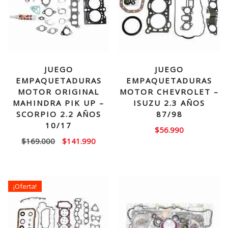
JUEGO
JUEGO
EMPAQUETADURAS
EMPAQUETADURAS
MOTOR ORIGINAL
MOTOR CHEVROLET –
MAHINDRA PIK UP –
ISUZU 2.3 AÑOS
SCORPIO 2.2 AÑOS
87/98
10/17
$
56.990
El
El
$
169.000
$
141.990
precio
precio
original
actual
era:
es:
¡Oferta!
$169.000.
$141.990.