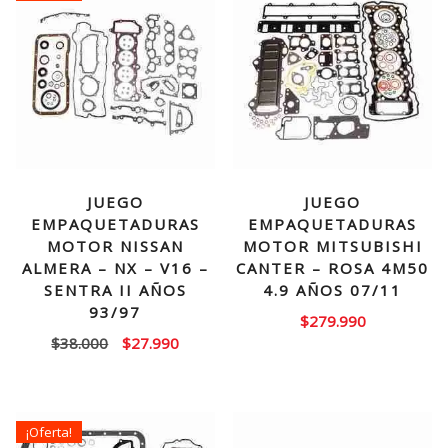
JUEGO
JUEGO
EMPAQUETADURAS
EMPAQUETADURAS
MOTOR NISSAN
MOTOR MITSUBISHI
ALMERA – NX – V16 –
CANTER – ROSA 4M50
SENTRA II AÑOS
4.9 AÑOS 07/11
93/97
$
279.990
El
El
$
38.000
$
27.990
precio
precio
original
actual
era:
es:
¡Oferta!
$38.000.
$27.990.