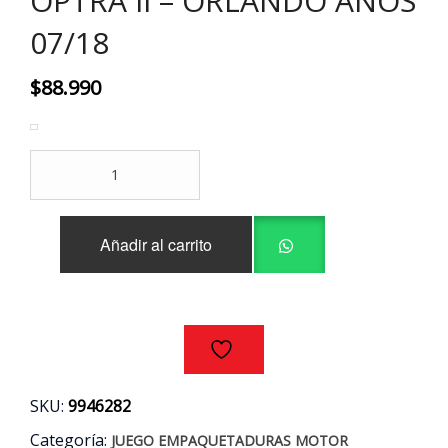
OPTRA II – ORLANDO AÑOS
07/18
$
88.990
JUEGO
EMPAQUETADURAS
MOTOR
CAPTIVA
Añadir al carrito
-
CRUZE
-
OPTRA
II
-
ORLANDO
AÑOS
SKU:
9946282
07/18
cantidad
Categoría:
JUEGO EMPAQUETADURAS MOTOR