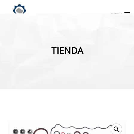
MENU
Búsqueda
de
TIENDA
productos
INICIO
TIENDA
MI CUENTA