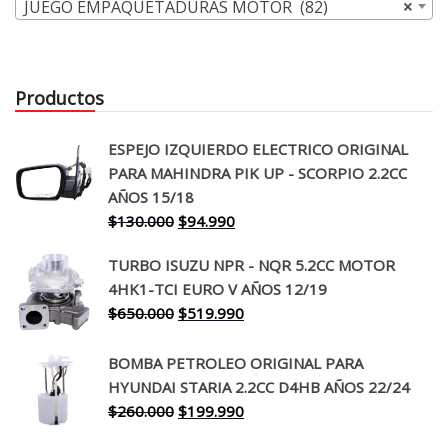
JUEGO EMPAQUETADURAS MOTOR (82)
×
Productos
ESPEJO IZQUIERDO ELECTRICO ORIGINAL
PARA MAHINDRA PIK UP - SCORPIO 2.2CC
AÑOS 15/18
El
El
$
130.000
$
94.990
precio
precio
TURBO ISUZU NPR - NQR 5.2CC MOTOR
original
actual
4HK1-TCI EURO V AÑOS 12/19
era:
es:
El
El
$
650.000
$
519.990
$130.000.
$94.990.
precio
precio
original
actual
BOMBA PETROLEO ORIGINAL PARA
era:
es:
HYUNDAI STARIA 2.2CC D4HB AÑOS 22/24
$650.000.
$519.990.
El
El
$
260.000
$
199.990
precio
precio