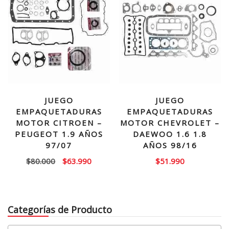
JUEGO
JUEGO
EMPAQUETADURAS
EMPAQUETADURAS
MOTOR CITROEN –
MOTOR CHEVROLET –
PEUGEOT 1.9 AÑOS
DAEWOO 1.6 1.8
97/07
AÑOS 98/16
El
El
$
80.000
$
63.990
$
51.990
precio
precio
original
actual
era:
es:
Categorías de Producto
$80.000.
$63.990.