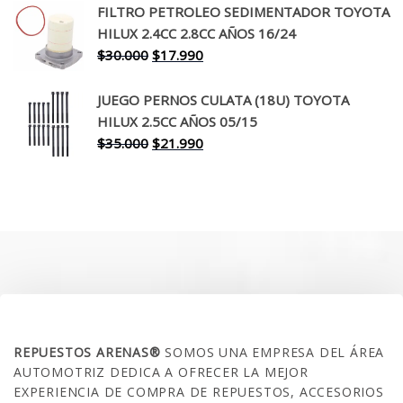
original
actual
FILTRO PETROLEO SEDIMENTADOR TOYOTA
era:
es:
HILUX 2.4CC 2.8CC AÑOS 16/24
$260.000.
$199.990.
El
El
$
30.000
$
17.990
precio
precio
original
actual
JUEGO PERNOS CULATA (18U) TOYOTA
era:
es:
HILUX 2.5CC AÑOS 05/15
$30.000.
$17.990.
El
El
$
35.000
$
21.990
precio
precio
original
actual
era:
es:
$35.000.
$21.990.
SOBRE NOSOTROS
REPUESTOS ARENAS®
SOMOS UNA EMPRESA DEL ÁREA
AUTOMOTRIZ DEDICA A OFRECER LA MEJOR
EXPERIENCIA DE COMPRA DE REPUESTOS, ACCESORIOS