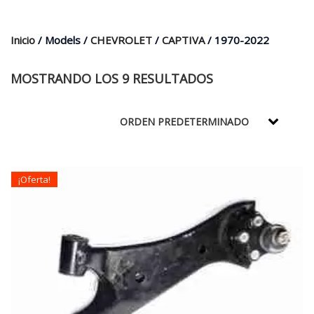
$35.000.
$21.990.
Inicio
/ Models /
CHEVROLET
/
CAPTIVA
/ 1970-2022
MOSTRANDO LOS 9 RESULTADOS
¡Oferta!