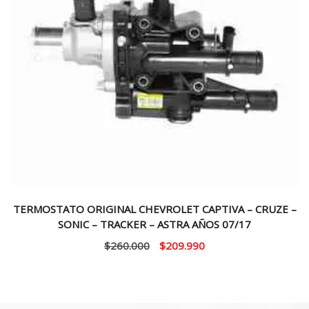
TERMOSTATO ORIGINAL CHEVROLET CAPTIVA – CRUZE –
SONIC – TRACKER – ASTRA AÑOS 07/17
El
El
$
260.000
$
209.990
precio
precio
original
actual
era:
es: