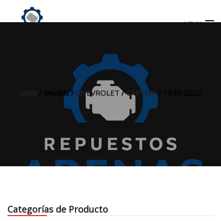
MENU
Búsqueda
de
productos
Inicio
/ Models /
CHEVROLET
/
CAPTIVA
/ 1970-2022
INICIO
TIENDA
MI CUENTA
Categorías de Producto