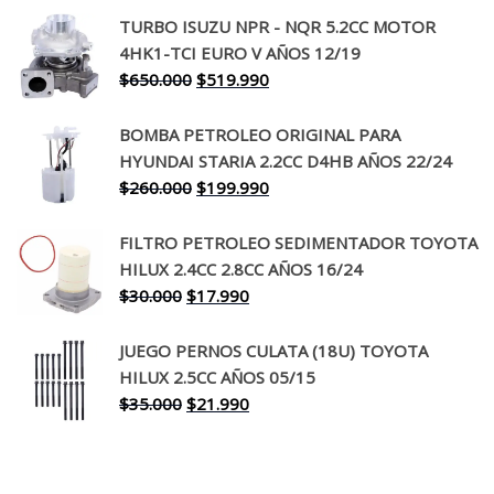
precio
precio
TURBO ISUZU NPR - NQR 5.2CC MOTOR
original
actual
4HK1-TCI EURO V AÑOS 12/19
era:
es:
El
El
$
650.000
$
519.990
$130.000.
$94.990.
precio
precio
original
actual
BOMBA PETROLEO ORIGINAL PARA
era:
es:
HYUNDAI STARIA 2.2CC D4HB AÑOS 22/24
$650.000.
$519.990.
El
El
$
260.000
$
199.990
precio
precio
original
actual
FILTRO PETROLEO SEDIMENTADOR TOYOTA
era:
es:
HILUX 2.4CC 2.8CC AÑOS 16/24
$260.000.
$199.990.
El
El
$
30.000
$
17.990
precio
precio
original
actual
JUEGO PERNOS CULATA (18U) TOYOTA
era:
es:
HILUX 2.5CC AÑOS 05/15
$30.000.
$17.990.
El
El
$
35.000
$
21.990
precio
precio
original
actual
era:
es: