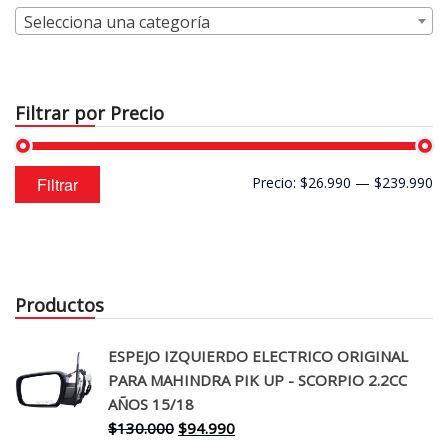
Selecciona una categoría
Filtrar por Precio
Precio
Precio
Filtrar
Precio:
$26.990
—
$239.990
mínimo
máximo
Productos
ESPEJO IZQUIERDO ELECTRICO ORIGINAL
PARA MAHINDRA PIK UP - SCORPIO 2.2CC
AÑOS 15/18
El
El
$
130.000
$
94.990