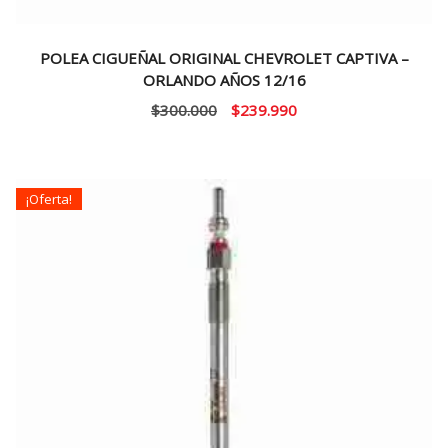
POLEA CIGUEÑAL ORIGINAL CHEVROLET CAPTIVA –
ORLANDO AÑOS 12/16
El
El
$
300.000
$
239.990
precio
precio
original
actual
era:
es:
¡Oferta!
$300.000.
$239.990.