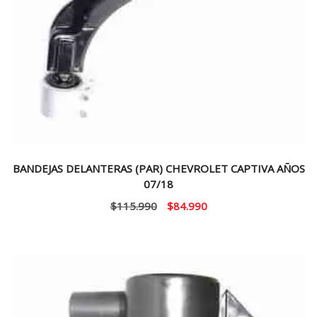
BANDEJAS DELANTERAS (PAR) CHEVROLET CAPTIVA AÑOS
07/18
El
El
$
115.990
$
84.990
precio
precio
original
actual
era:
es:
$115.990.
$84.990.