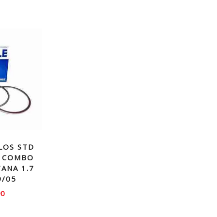
LOS STD
 COMBO
ANA 1.7
9/05
90