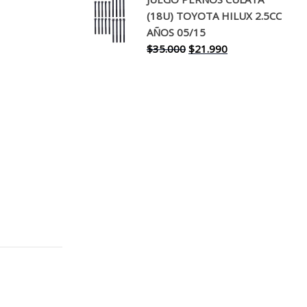
original
actual
(18U) TOYOTA HILUX 2.5CC
era:
es:
AÑOS 05/15
$30.000.
$17.990.
El
El
$
35.000
$
21.990
precio
precio
original
actual
era:
es:
$35.000.
$21.990.