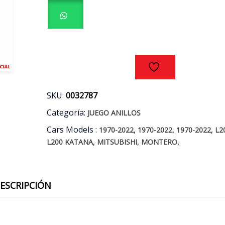
DAKAR
-
KATANA
-
MONTERO
2.5
AÑOS
11/16
cantidad
SKU:
0032787
Categoría:
JUEGO ANILLOS
Cars Models :
,
,
,
1970-2022
1970-2022
1970-2022
L2
,
,
,
L200 KATANA
MITSUBISHI
MONTERO
ESCRIPCIÓN