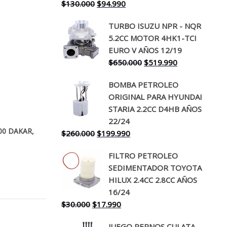
El
El
$
130.000
$
94.990
precio
precio
TURBO ISUZU NPR - NQR
original
actual
5.2CC MOTOR 4HK1-TCI
era:
es:
EURO V AÑOS 12/19
$130.000.
$94.990.
El
El
$
650.000
$
519.990
precio
precio
BOMBA PETROLEO
original
actual
ORIGINAL PARA HYUNDAI
era:
es:
STARIA 2.2CC D4HB AÑOS
$650.000.
$519.990.
22/24
,
00 DAKAR
El
El
$
260.000
$
199.990
precio
precio
FILTRO PETROLEO
original
actual
SEDIMENTADOR TOYOTA
era:
es:
HILUX 2.4CC 2.8CC AÑOS
$260.000.
$199.990.
16/24
El
El
$
30.000
$
17.990
precio
precio
JUEGO PERNOS CULATA