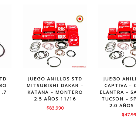
STD
JUEGO ANILLOS STD
JUEGO ANIL
BO
MITSUBISHI DAKAR –
CAPTIVA – 
1.7
KATANA – MONTERO
ELANTRA – S
2.5 AÑOS 11/16
TUCSON – S
2.0 AÑOS
$
83.990
$
47.9