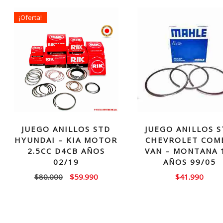
¡Oferta!
JUEGO ANILLOS 
JUEGO ANILLOS STD
CHEVROLET COM
HYUNDAI – KIA MOTOR
VAN – MONTANA 
2.5CC D4CB AÑOS
AÑOS 99/05
02/19
El
El
$
41.990
$
80.000
$
59.990
precio
precio
original
actual
era:
es: