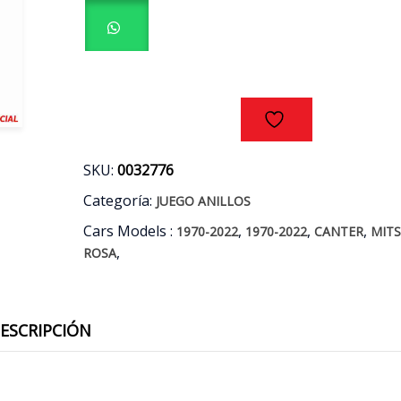
CANTER
-
ROSA
3.9
AÑOS
95/98
cantidad
SKU:
0032776
Categoría:
JUEGO ANILLOS
Cars Models :
,
,
,
1970-2022
1970-2022
CANTER
MITS
,
ROSA
ESCRIPCIÓN