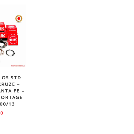
LOS STD
CRUZE –
ANTA FE –
PORTAGE
 00/13
90