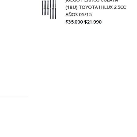
original
actual
(18U) TOYOTA HILUX 2.5CC
era:
es:
AÑOS 05/15
$30.000.
$17.990.
El
El
$
35.000
$
21.990
precio
precio
original
actual
era:
es:
$35.000.
$21.990.