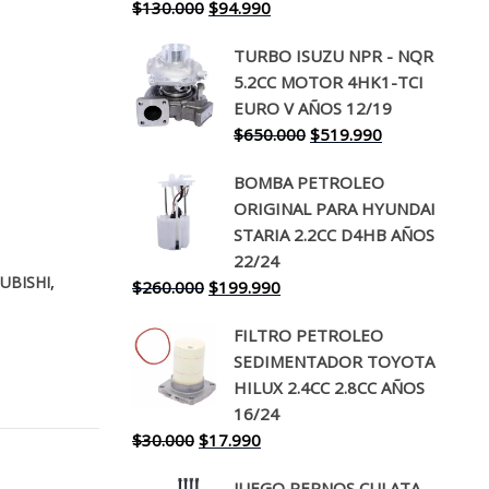
El
El
$
130.000
$
94.990
precio
precio
TURBO ISUZU NPR - NQR
original
actual
5.2CC MOTOR 4HK1-TCI
era:
es:
EURO V AÑOS 12/19
$130.000.
$94.990.
El
El
$
650.000
$
519.990
precio
precio
BOMBA PETROLEO
original
actual
ORIGINAL PARA HYUNDAI
era:
es:
STARIA 2.2CC D4HB AÑOS
$650.000.
$519.990.
22/24
,
UBISHI
El
El
$
260.000
$
199.990
precio
precio
FILTRO PETROLEO
original
actual
SEDIMENTADOR TOYOTA
era:
es:
HILUX 2.4CC 2.8CC AÑOS
$260.000.
$199.990.
16/24
El
El
$
30.000
$
17.990
precio
precio
JUEGO PERNOS CULATA