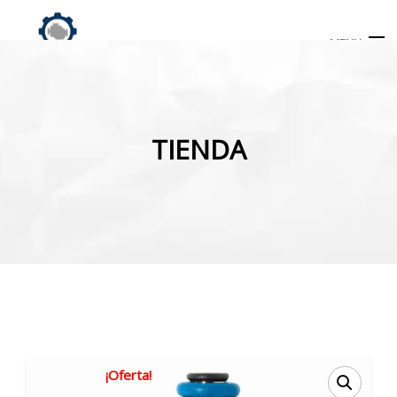
MENU
Búsqueda
de
TIENDA
productos
INICIO
TIENDA
MI CUENTA
¡Oferta!