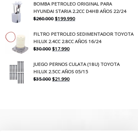
original
actual
BOMBA PETROLEO ORIGINAL PARA
era:
es:
HYUNDAI STARIA 2.2CC D4HB AÑOS 22/24
$650.000.
$519.990.
El
El
$
260.000
$
199.990
precio
precio
original
actual
FILTRO PETROLEO SEDIMENTADOR TOYOTA
era:
es:
HILUX 2.4CC 2.8CC AÑOS 16/24
$260.000.
$199.990.
El
El
$
30.000
$
17.990
precio
precio
original
actual
JUEGO PERNOS CULATA (18U) TOYOTA
era:
es:
HILUX 2.5CC AÑOS 05/15
$30.000.
$17.990.
El
El
$
35.000
$
21.990
precio
precio
original
actual
era:
es:
$35.000.
$21.990.
SOBRE NOSOTROS