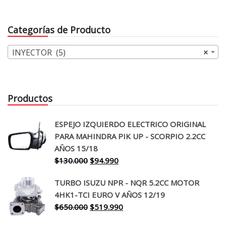
Categorías de Producto
INYECTOR (5)
×
Productos
ESPEJO IZQUIERDO ELECTRICO ORIGINAL
PARA MAHINDRA PIK UP - SCORPIO 2.2CC
AÑOS 15/18
El
El
$
130.000
$
94.990
precio
precio
TURBO ISUZU NPR - NQR 5.2CC MOTOR
original
actual
4HK1-TCI EURO V AÑOS 12/19
era:
es:
El
El
$
650.000
$
519.990
$130.000.
$94.990.
precio
precio