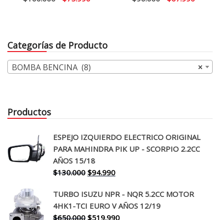
precio
precio
precio
precio
original
actual
original
actual
era:
es:
era:
es:
Categorías de Producto
$100.000.
$75.990.
$90.000.
$67.99
BOMBA BENCINA (8)
×
Productos
ESPEJO IZQUIERDO ELECTRICO ORIGINAL
PARA MAHINDRA PIK UP - SCORPIO 2.2CC
AÑOS 15/18
El
El
$
130.000
$
94.990
precio
precio
TURBO ISUZU NPR - NQR 5.2CC MOTOR
original
actual
4HK1-TCI EURO V AÑOS 12/19
era:
es:
El
El
$
650.000
$
519.990
$130.000.
$94.990.