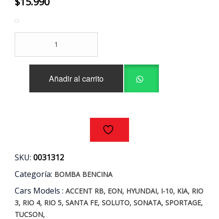
$
15.990
FILTRO
BENCINA
HYUNDAI
-
Añadir al carrito
KIA
AÑOS
10/21
cantidad
SKU:
0031312
Categoría:
BOMBA BENCINA
Cars Models :
,
,
,
,
,
ACCENT RB
EON
HYUNDAI
I-10
KIA
RIO
,
,
,
,
,
,
,
3
RIO 4
RIO 5
SANTA FE
SOLUTO
SONATA
SPORTAGE
,
TUCSON