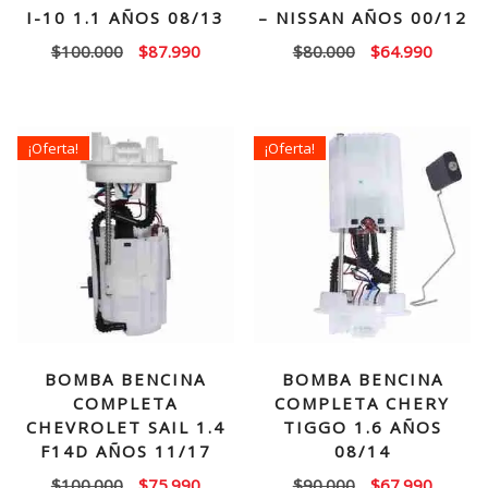
I-10 1.1 AÑOS 08/13
– NISSAN AÑOS 00/12
El
El
El
El
$
100.000
$
87.990
$
80.000
$
64.990
precio
precio
precio
precio
original
actual
original
actual
era:
es:
era:
es:
¡Oferta!
¡Oferta!
$100.000.
$87.990.
$80.000.
$64.99
BOMBA BENCINA
BOMBA BENCINA
COMPLETA
COMPLETA CHERY
CHEVROLET SAIL 1.4
TIGGO 1.6 AÑOS
F14D AÑOS 11/17
08/14
El
El
El
El
$
100.000
$
75.990
$
90.000
$
67.990