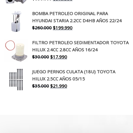
precio
precio
original
actual
BOMBA PETROLEO ORIGINAL PARA
era:
es:
HYUNDAI STARIA 2.2CC D4HB AÑOS 22/24
$650.000.
$519.990.
El
El
$
260.000
$
199.990
precio
precio
original
actual
FILTRO PETROLEO SEDIMENTADOR TOYOTA
era:
es:
HILUX 2.4CC 2.8CC AÑOS 16/24
$260.000.
$199.990.
El
El
$
30.000
$
17.990
precio
precio
original
actual
JUEGO PERNOS CULATA (18U) TOYOTA
era:
es:
HILUX 2.5CC AÑOS 05/15
$30.000.
$17.990.
El
El
$
35.000
$
21.990
precio
precio
original
actual
era:
es:
$35.000.
$21.990.