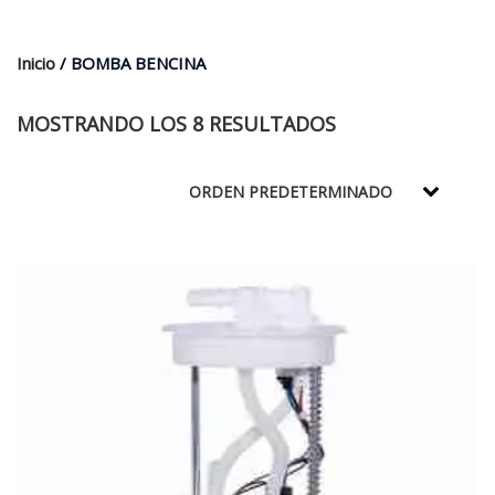
$35.000.
$21.990.
Inicio
/ BOMBA BENCINA
MOSTRANDO LOS 8 RESULTADOS