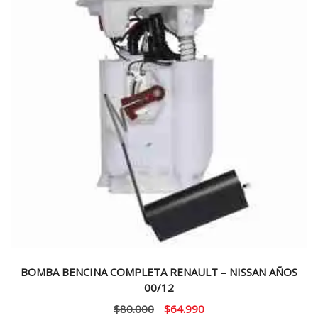
BOMBA BENCINA COMPLETA RENAULT – NISSAN AÑOS
00/12
El
El
$
80.000
$
64.990