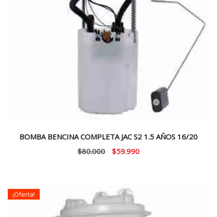
BOMBA BENCINA COMPLETA JAC S2 1.5 AÑOS 16/20
El
El
$
80.000
$
59.990
precio
precio
original
actual
era:
es:
¡Oferta!
$80.000.
$59.990.