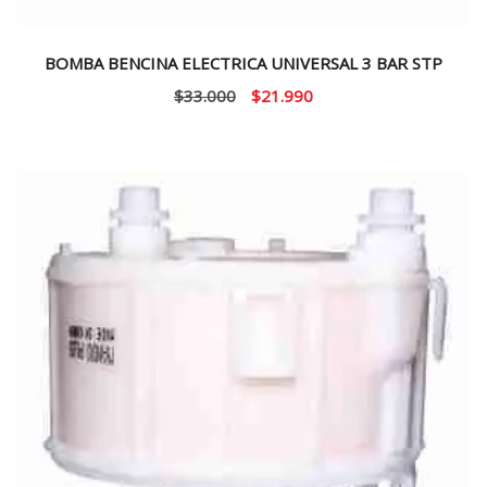
BOMBA BENCINA ELECTRICA UNIVERSAL 3 BAR STP
El
El
$
33.000
$
21.990
precio
precio
original
actual
era:
es:
$33.000.
$21.990.