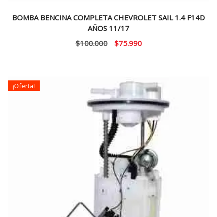
BOMBA BENCINA COMPLETA CHEVROLET SAIL 1.4 F14D
AÑOS 11/17
El
El
$
100.000
$
75.990
precio
precio
original
actual
era:
es:
¡Oferta!
$100.000.
$75.990.