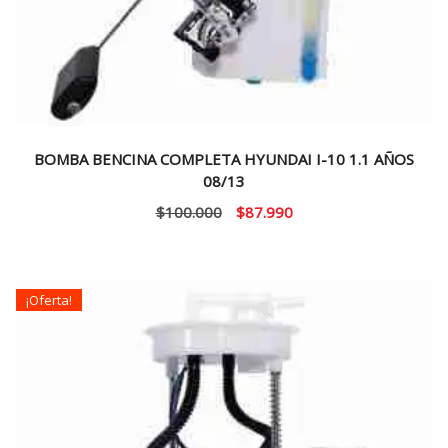
BOMBA BENCINA COMPLETA HYUNDAI I-10 1.1 AÑOS
08/13
El
El
$
100.000
$
87.990
precio
precio
original
actual
era:
es:
¡Oferta!
$100.000.
$87.990.