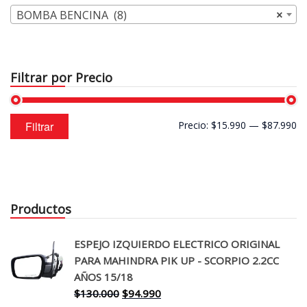
BOMBA BENCINA (8)
×
Filtrar por Precio
Precio
Precio
Filtrar
Precio:
$15.990
—
$87.990
mínimo
máximo
Productos
ESPEJO IZQUIERDO ELECTRICO ORIGINAL
PARA MAHINDRA PIK UP - SCORPIO 2.2CC
AÑOS 15/18
El
El
$
130.000
$
94.990