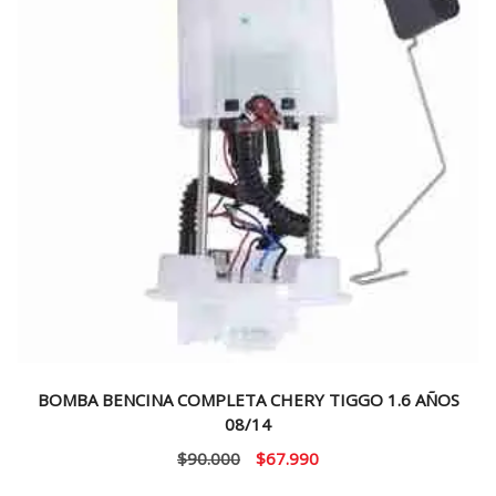
BOMBA BENCINA COMPLETA CHERY TIGGO 1.6 AÑOS
08/14
El
El
$
90.000
$
67.990
precio
precio