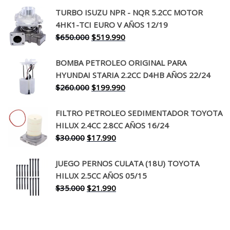
precio
precio
TURBO ISUZU NPR - NQR 5.2CC MOTOR
original
actual
4HK1-TCI EURO V AÑOS 12/19
era:
es:
El
El
$
650.000
$
519.990
$130.000.
$94.990.
precio
precio
original
actual
BOMBA PETROLEO ORIGINAL PARA
era:
es:
HYUNDAI STARIA 2.2CC D4HB AÑOS 22/24
$650.000.
$519.990.
El
El
$
260.000
$
199.990
precio
precio
original
actual
FILTRO PETROLEO SEDIMENTADOR TOYOTA
era:
es:
HILUX 2.4CC 2.8CC AÑOS 16/24
$260.000.
$199.990.
El
El
$
30.000
$
17.990
precio
precio
original
actual
JUEGO PERNOS CULATA (18U) TOYOTA
era:
es:
HILUX 2.5CC AÑOS 05/15
$30.000.
$17.990.
El
El
$
35.000
$
21.990
precio
precio
original
actual
era:
es: