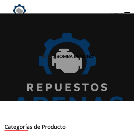
MENU
Búsqueda
de
productos
Inicio
/ BOMBA BENCINA
INICIO
TIENDA
MI CUENTA
Categorías de Producto