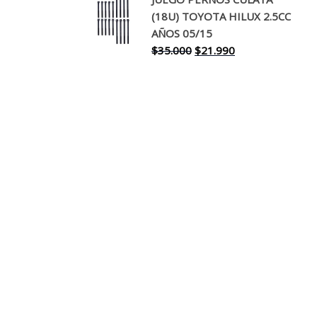
original
actual
(18U) TOYOTA HILUX 2.5CC
era:
es:
AÑOS 05/15
$30.000.
$17.990.
El
El
$
35.000
$
21.990
precio
precio
original
actual
era:
es:
$35.000.
$21.990.