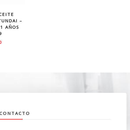
CEITE
YUNDAI –
41 AÑOS
9
0
CONTACTO