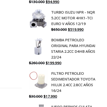
El
El
$
130.000
$
94.990
precio
precio
TURBO ISUZU NPR - NQR
original
actual
5.2CC MOTOR 4HK1-TCI
era:
es:
EURO V AÑOS 12/19
$130.000.
$94.990.
El
El
$
650.000
$
519.990
precio
precio
BOMBA PETROLEO
original
actual
ORIGINAL PARA HYUNDAI
era:
es:
STARIA 2.2CC D4HB AÑOS
$650.000.
$519.990.
22/24
El
El
$
260.000
$
199.990
precio
precio
FILTRO PETROLEO
original
actual
SEDIMENTADOR TOYOTA
era:
es:
HILUX 2.4CC 2.8CC AÑOS
$260.000.
$199.990.
16/24
El
El
$
30.000
$
17.990
precio
precio
JUEGO PERNOS CULATA