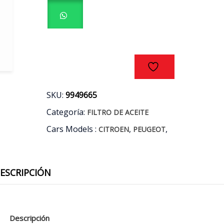
-
CITROEN
HU7033Z
AÑOS
06/21
cantidad
SKU:
9949665
Categoría:
FILTRO DE ACEITE
Cars Models :
,
,
CITROEN
PEUGEOT
ESCRIPCIÓN
Descripción