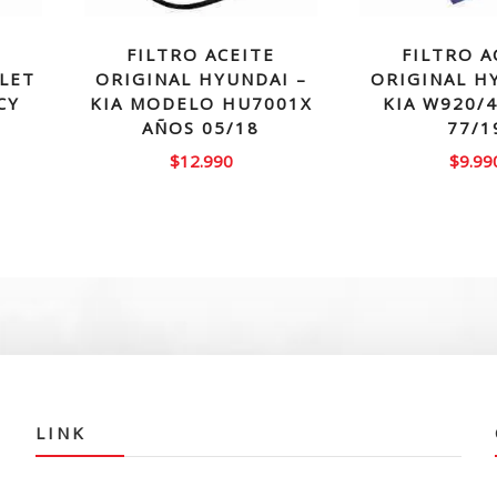
FILTRO ACEITE
FILTRO A
LET
ORIGINAL HYUNDAI –
ORIGINAL H
CY
KIA MODELO HU7001X
KIA W920/
AÑOS 05/18
77/1
El
$
12.990
$
9.99
precio
actual
es:
$24.990.
LINK