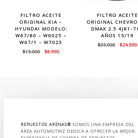
FILTRO ACEITE
FILTRO ACEITE
ORIGINAL KIA –
ORIGINAL CHEVRO
HYUNDAI MODELO:
DMAX 2.5 4JK1-T
W67/80 – W6025 –
AÑOS 15/19
W67/1 – W7023
El
$
35.000
$
24.990
El
El
$
15.000
$
8.990
precio
precio
precio
original
original
actual
era:
era:
es:
$35.000.
$15.000.
$8.990.
SOBRE NOSOTROS
REPUESTOS ARENAS®
SOMOS UNA EMPRESA DEL
ÁREA AUTOMOTRIZ DEDICA A OFRECER LA MEJOR
EXPERIENCIA DE COMPRA DE REPUESTOS,