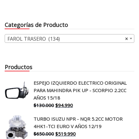
Categorías de Producto
FAROL TRASERO (134)
×
Productos
ESPEJO IZQUIERDO ELECTRICO ORIGINAL
PARA MAHINDRA PIK UP - SCORPIO 2.2CC
AÑOS 15/18
El
El
$
130.000
$
94.990
precio
precio
TURBO ISUZU NPR - NQR 5.2CC MOTOR
original
actual
4HK1-TCI EURO V AÑOS 12/19
era:
es:
El
El
$
650.000
$
519.990
$130.000.
$94.990.