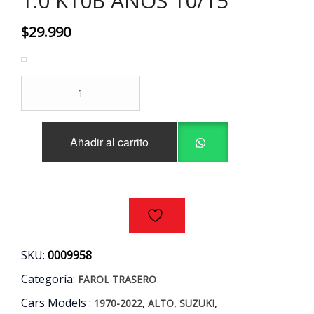
1.0 K10B AÑOS 10/15
$
29.990
FAROL
TRASERO
IZQUIERDO
SUZUKI
Añadir al carrito
ALTO
1.0
K10B
AÑOS
10/15
cantidad
SKU:
0009958
Categoría:
FAROL TRASERO
Cars Models :
,
,
,
1970-2022
ALTO
SUZUKI