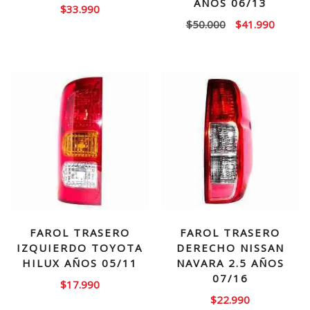
AÑOS 06/13
$
33.990
El
El
$
50.000
$
41.990
precio
precio
original
actual
era:
es:
$50.000.
$41.99
FAROL TRASERO
FAROL TRASERO
IZQUIERDO TOYOTA
DERECHO NISSAN
HILUX AÑOS 05/11
NAVARA 2.5 AÑOS
07/16
$
17.990
$
22.990