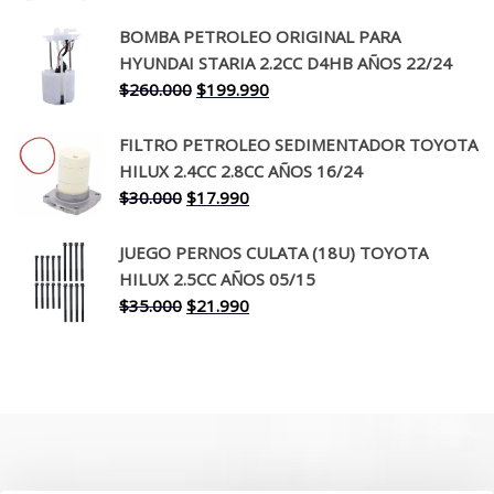
precio
precio
original
actual
BOMBA PETROLEO ORIGINAL PARA
era:
es:
HYUNDAI STARIA 2.2CC D4HB AÑOS 22/24
$650.000.
$519.990.
El
El
$
260.000
$
199.990
precio
precio
original
actual
FILTRO PETROLEO SEDIMENTADOR TOYOTA
era:
es:
HILUX 2.4CC 2.8CC AÑOS 16/24
$260.000.
$199.990.
El
El
$
30.000
$
17.990
precio
precio
original
actual
JUEGO PERNOS CULATA (18U) TOYOTA
era:
es:
HILUX 2.5CC AÑOS 05/15
$30.000.
$17.990.
El
El
$
35.000
$
21.990
precio
precio
original
actual
era:
es:
$35.000.
$21.990.