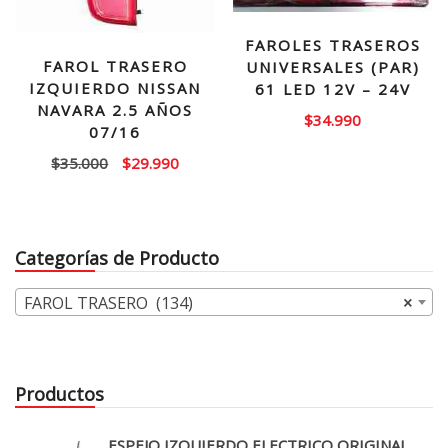
FAROLES TRASEROS
FAROL TRASERO
UNIVERSALES (PAR)
IZQUIERDO NISSAN
61 LED 12V – 24V
NAVARA 2.5 AÑOS
$
34.990
07/16
El
El
$
35.000
$
29.990
precio
precio
original
actual
era:
es:
Categorías de Producto
$35.000.
$29.990.
FAROL TRASERO (134)
×
Productos
ESPEJO IZQUIERDO ELECTRICO ORIGINAL