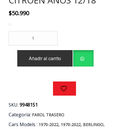
CITROEN AÑOS 12/18
$
50.990
FAROL
TRASERO
IZQUIERDO
PEUGEOT
Añadir al carrito
-
CITROEN
AÑOS
12/18
cantidad
SKU:
9948151
Categoría:
FAROL TRASERO
Cars Models :
,
,
,
1970-2022
1970-2022
BERLINGO