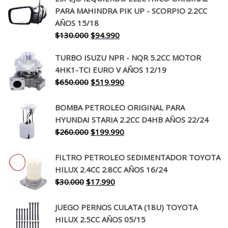
PARA MAHINDRA PIK UP - SCORPIO 2.2CC
AÑOS 15/18
El
El
$
130.000
$
94.990
precio
precio
TURBO ISUZU NPR - NQR 5.2CC MOTOR
original
actual
4HK1-TCI EURO V AÑOS 12/19
era:
es:
El
El
$
650.000
$
519.990
$130.000.
$94.990.
precio
precio
original
actual
BOMBA PETROLEO ORIGINAL PARA
era:
es:
HYUNDAI STARIA 2.2CC D4HB AÑOS 22/24
$650.000.
$519.990.
El
El
$
260.000
$
199.990
precio
precio
original
actual
FILTRO PETROLEO SEDIMENTADOR TOYOTA
era:
es:
HILUX 2.4CC 2.8CC AÑOS 16/24
$260.000.
$199.990.
El
El
$
30.000
$
17.990
precio
precio
original
actual
JUEGO PERNOS CULATA (18U) TOYOTA
era:
es:
HILUX 2.5CC AÑOS 05/15