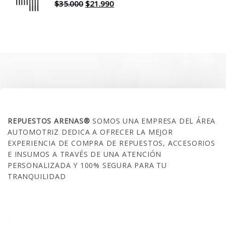
$30.000.
$17.990.
El
El
$
35.000
$
21.990
precio
precio
original
actual
era:
es:
$35.000.
$21.990.
SOBRE NOSOTROS
REPUESTOS ARENAS®
SOMOS UNA EMPRESA DEL ÁREA
AUTOMOTRIZ DEDICA A OFRECER LA MEJOR
EXPERIENCIA DE COMPRA DE REPUESTOS, ACCESORIOS
E INSUMOS A TRAVÉS DE UNA ATENCIÓN
PERSONALIZADA Y 100% SEGURA PARA TU
TRANQUILIDAD