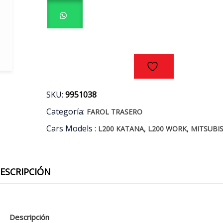
L200
KATANA
-
WORK
2.4
AÑOS
16/18
cantidad
SKU:
9951038
Categoría:
FAROL TRASERO
Cars Models :
,
,
L200 KATANA
L200 WORK
MITSUBIS
ESCRIPCIÓN
Descripción