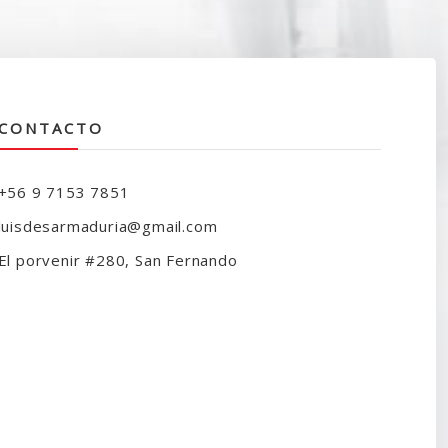
50.000.
$41.990.
CONTACTO
+56 9 7153 7851
luisdesarmaduria@gmail.com
El porvenir #280, San Fernando