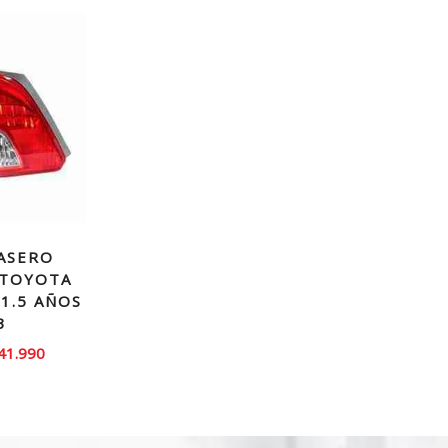
ASERO
 TOYOTA
 1.5 AÑOS
3
El
41.990
recio
precio
iginal
actual
ra:
es: