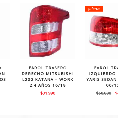
¡Oferta!
O
FAROL TRASERO
FAROL TR
AN
DERECHO MITSUBISHI
IZQUIERDO
ÑOS
L200 KATANA – WORK
YARIS SEDAN
2.4 AÑOS 16/18
06/1
El
$
31.990
$
50.000
$
p
or
e