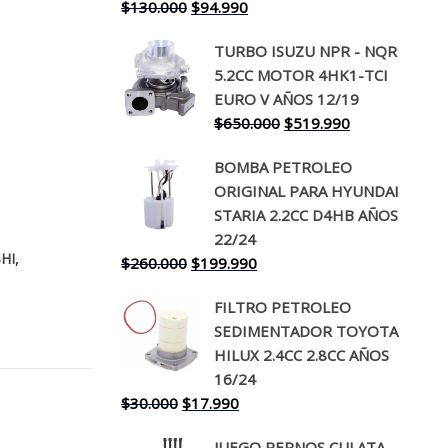
El
El
$
130.000
$
94.990
precio
precio
TURBO ISUZU NPR - NQR
original
actual
5.2CC MOTOR 4HK1-TCI
era:
es:
EURO V AÑOS 12/19
$130.000.
$94.990.
El
El
$
650.000
$
519.990
precio
precio
BOMBA PETROLEO
original
actual
ORIGINAL PARA HYUNDAI
era:
es:
STARIA 2.2CC D4HB AÑOS
$650.000.
$519.990.
22/24
,
HI
El
El
$
260.000
$
199.990
precio
precio
FILTRO PETROLEO
original
actual
SEDIMENTADOR TOYOTA
era:
es:
HILUX 2.4CC 2.8CC AÑOS
$260.000.
$199.990.
16/24
El
El
$
30.000
$
17.990
precio
precio
JUEGO PERNOS CULATA