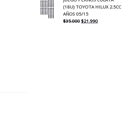
original
actual
(18U) TOYOTA HILUX 2.5CC
era:
es:
AÑOS 05/15
$30.000.
$17.990.
El
El
$
35.000
$
21.990
precio
precio
original
actual
era:
es:
$35.000.
$21.990.