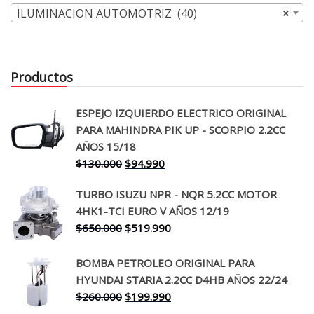
ILUMINACION AUTOMOTRIZ (40)
×
Productos
ESPEJO IZQUIERDO ELECTRICO ORIGINAL
PARA MAHINDRA PIK UP - SCORPIO 2.2CC
AÑOS 15/18
El
El
$
130.000
$
94.990
precio
precio
TURBO ISUZU NPR - NQR 5.2CC MOTOR
original
actual
4HK1-TCI EURO V AÑOS 12/19
era:
es:
El
El
$
650.000
$
519.990
$130.000.
$94.990.
precio
precio
original
actual
BOMBA PETROLEO ORIGINAL PARA
era:
es:
HYUNDAI STARIA 2.2CC D4HB AÑOS 22/24
$650.000.
$519.990.
El
El
$
260.000
$
199.990
precio
precio