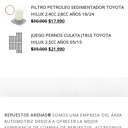
original
actual
FILTRO PETROLEO SEDIMENTADOR TOYOTA
era:
es:
HILUX 2.4CC 2.8CC AÑOS 16/24
$260.000.
$199.990.
El
El
$
30.000
$
17.990
precio
precio
original
actual
JUEGO PERNOS CULATA (18U) TOYOTA
era:
es:
HILUX 2.5CC AÑOS 05/15
$30.000.
$17.990.
El
El
$
35.000
$
21.990
precio
precio
original
actual
era:
es:
$35.000.
$21.990.
SOBRE NOSOTROS
REPUESTOS ARENAS®
SOMOS UNA EMPRESA DEL ÁREA
AUTOMOTRIZ DEDICA A OFRECER LA MEJOR
EXPERIENCIA DE COMPRA DE REPUESTOS, ACCESORIOS