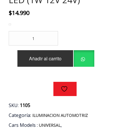
$
14.990
FAROL
FRENO
ESTROBOSCOPICO
ROJO
Añadir al carrito
4
LED
(1W
12V
24V)
cantidad
SKU:
1105
Categoría:
ILUMINACION AUTOMOTRIZ
Cars Models :
,
UNIVERSAL