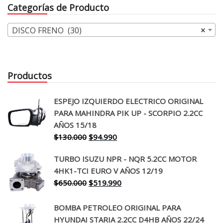
Categorías de Producto
DISCO FRENO (30)
×
Productos
ESPEJO IZQUIERDO ELECTRICO ORIGINAL
PARA MAHINDRA PIK UP - SCORPIO 2.2CC
AÑOS 15/18
El
El
$
130.000
$
94.990
precio
precio
TURBO ISUZU NPR - NQR 5.2CC MOTOR
original
actual
4HK1-TCI EURO V AÑOS 12/19
era:
es:
El
El
$
650.000
$
519.990
$130.000.
$94.990.
precio
precio
original
actual
BOMBA PETROLEO ORIGINAL PARA
era:
es:
HYUNDAI STARIA 2.2CC D4HB AÑOS 22/24