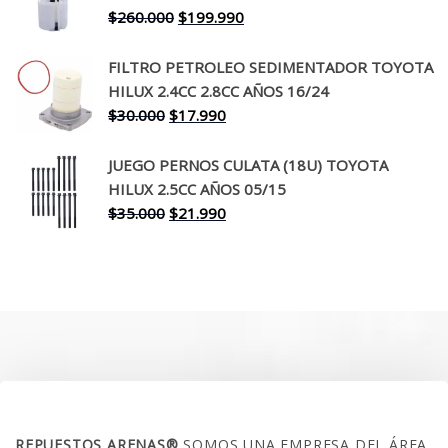
$650.000.
$519.990.
El
El
$
260.000
$
199.990
precio
precio
original
actual
FILTRO PETROLEO SEDIMENTADOR TOYOTA
era:
es:
HILUX 2.4CC 2.8CC AÑOS 16/24
$260.000.
$199.990.
El
El
$
30.000
$
17.990
precio
precio
original
actual
JUEGO PERNOS CULATA (18U) TOYOTA
era:
es:
HILUX 2.5CC AÑOS 05/15
$30.000.
$17.990.
El
El
$
35.000
$
21.990
precio
precio
original
actual
era:
es:
$35.000.
$21.990.
SOBRE NOSOTROS
REPUESTOS ARENAS®
SOMOS UNA EMPRESA DEL ÁREA