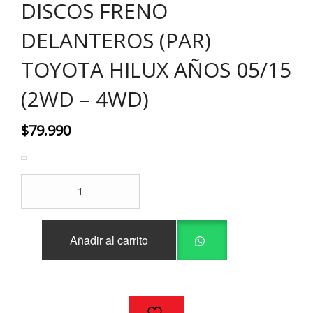
DISCOS FRENO
DELANTEROS (PAR)
TOYOTA HILUX AÑOS 05/15
(2WD – 4WD)
$
79.990
DISCOS
FRENO
DELANTEROS
(PAR)
Añadir al carrito
TOYOTA
HILUX
AÑOS
05/15
(2WD
-