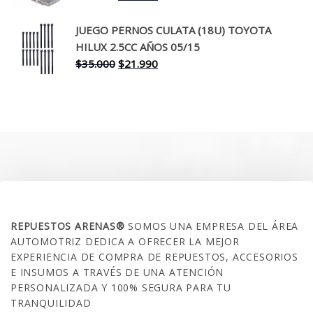
precio
precio
original
actual
JUEGO PERNOS CULATA (18U) TOYOTA
era:
es:
HILUX 2.5CC AÑOS 05/15
$30.000.
$17.990.
El
El
$
35.000
$
21.990
precio
precio
original
actual
era:
es:
$35.000.
$21.990.
SOBRE NOSOTROS
REPUESTOS ARENAS®
SOMOS UNA EMPRESA DEL ÁREA
AUTOMOTRIZ DEDICA A OFRECER LA MEJOR
EXPERIENCIA DE COMPRA DE REPUESTOS, ACCESORIOS
E INSUMOS A TRAVÉS DE UNA ATENCIÓN
PERSONALIZADA Y 100% SEGURA PARA TU
TRANQUILIDAD