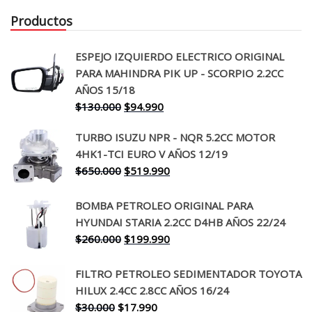
Productos
ESPEJO IZQUIERDO ELECTRICO ORIGINAL
PARA MAHINDRA PIK UP - SCORPIO 2.2CC
AÑOS 15/18
El
El
$
130.000
$
94.990
precio
precio
TURBO ISUZU NPR - NQR 5.2CC MOTOR
original
actual
4HK1-TCI EURO V AÑOS 12/19
era:
es:
El
El
$
650.000
$
519.990
$130.000.
$94.990.
precio
precio
original
actual
BOMBA PETROLEO ORIGINAL PARA
era:
es:
HYUNDAI STARIA 2.2CC D4HB AÑOS 22/24
$650.000.
$519.990.
El
El
$
260.000
$
199.990
precio
precio
original
actual
FILTRO PETROLEO SEDIMENTADOR TOYOTA
era:
es:
HILUX 2.4CC 2.8CC AÑOS 16/24
$260.000.
$199.990.
El
El
$
30.000
$
17.990