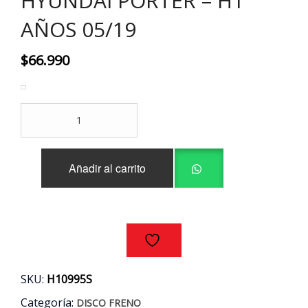
HYUNDAI PORTER – H1
AÑOS 05/19
$
66.990
DISCOS
FRENO
DELANTEROS
(PAR)
Añadir al carrito
HYUNDAI
PORTER
-
H1
AÑOS
05/19
cantidad
SKU:
H10995S
Categoría:
DISCO FRENO