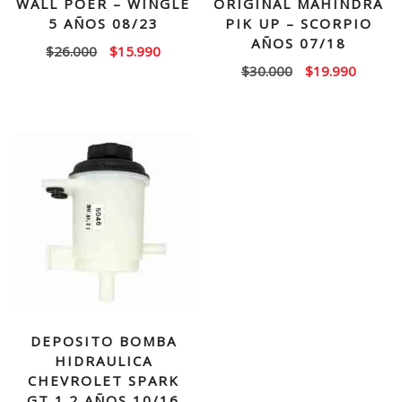
WALL POER – WINGLE
ORIGINAL MAHINDRA
5 AÑOS 08/23
PIK UP – SCORPIO
AÑOS 07/18
El
El
$
26.000
$
15.990
El
El
$
30.000
$
19.990
precio
precio
precio
precio
original
actual
original
actual
era:
es:
era:
es:
$26.000.
$15.990.
$30.000.
$19.99
DEPOSITO BOMBA
HIDRAULICA
CHEVROLET SPARK
GT 1.2 AÑOS 10/16