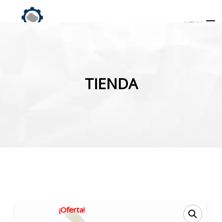
MENU
Búsqueda
de
TIENDA
productos
INICIO
TIENDA
MI CUENTA
¡Oferta!