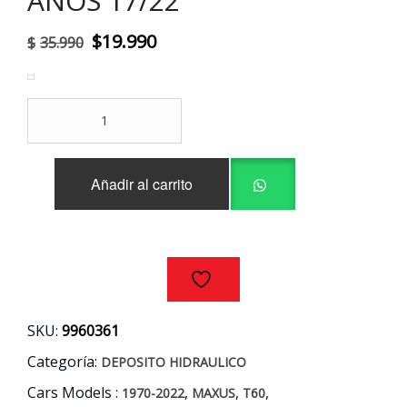
AÑOS 17/22
El
El
$
19.990
$
35.990
precio
precio
original
actual
DEPOSITO
era:
es:
BOMBA
DIRECCION
$35.990.
$19.990.
MAXUS
Añadir al carrito
T60
2.8
AÑOS
17/22
cantidad
SKU:
9960361
Categoría:
DEPOSITO HIDRAULICO
Cars Models :
,
,
,
1970-2022
MAXUS
T60