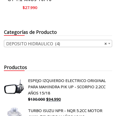
$
27.990
Categorías de Producto
DEPOSITO HIDRAULICO (4)
×
Productos
ESPEJO IZQUIERDO ELECTRICO ORIGINAL
PARA MAHINDRA PIK UP - SCORPIO 2.2CC
AÑOS 15/18
El
El
$
130.000
$
94.990
precio
precio
TURBO ISUZU NPR - NQR 5.2CC MOTOR
original
actual