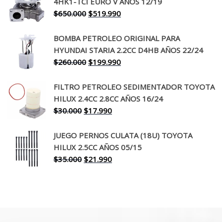
4HK1-TCI EURO V AÑOS 12/19
era:
es:
El
El
$
650.000
$
519.990
$130.000.
$94.990.
precio
precio
original
actual
BOMBA PETROLEO ORIGINAL PARA
era:
es:
HYUNDAI STARIA 2.2CC D4HB AÑOS 22/24
$650.000.
$519.990.
El
El
$
260.000
$
199.990
precio
precio
original
actual
FILTRO PETROLEO SEDIMENTADOR TOYOTA
era:
es:
HILUX 2.4CC 2.8CC AÑOS 16/24
$260.000.
$199.990.
El
El
$
30.000
$
17.990
precio
precio
original
actual
JUEGO PERNOS CULATA (18U) TOYOTA
era:
es:
HILUX 2.5CC AÑOS 05/15
$30.000.
$17.990.
El
El
$
35.000
$
21.990
precio
precio
original
actual
era:
es:
$35.000.
$21.990.