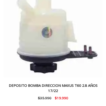
DEPOSITO BOMBA DIRECCION MAXUS T60 2.8 AÑOS
17/22
El
El
$
35.990
$
19.990
precio
precio