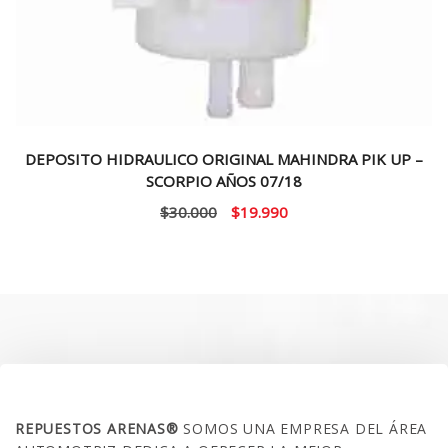
DEPOSITO HIDRAULICO ORIGINAL MAHINDRA PIK UP –
SCORPIO AÑOS 07/18
El
El
$
30.000
$
19.990
precio
precio
original
actual
era:
es:
$30.000.
$19.990.
SOBRE NOSOTROS
REPUESTOS ARENAS®
SOMOS UNA EMPRESA DEL ÁREA