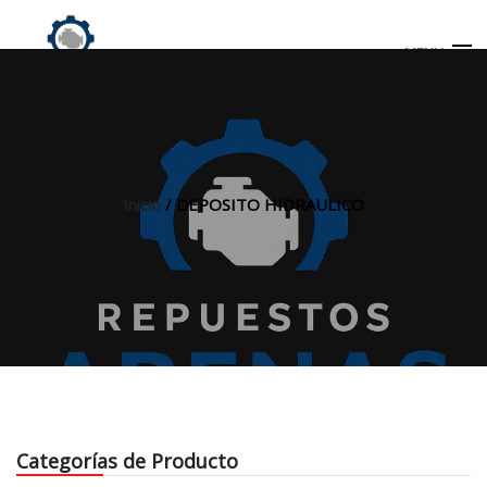
MENU
Búsqueda
de
productos
Inicio
/ DEPOSITO HIDRAULICO
INICIO
TIENDA
MI CUENTA
Categorías de Producto