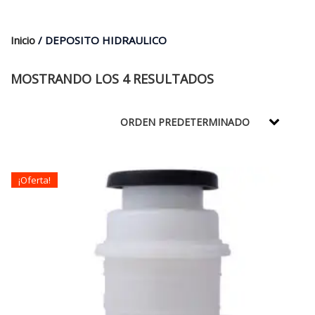
$35.000.
$21.990.
Inicio
/ DEPOSITO HIDRAULICO
MOSTRANDO LOS 4 RESULTADOS
¡Oferta!