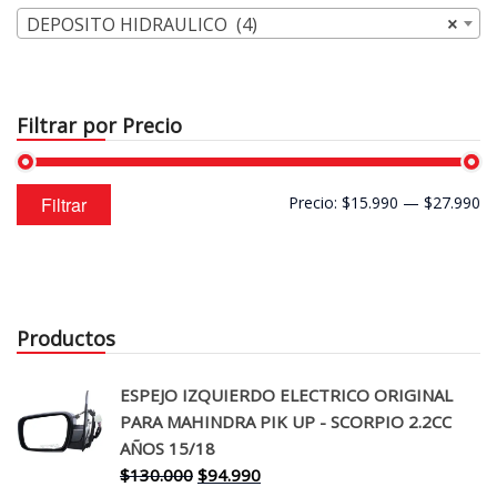
DEPOSITO HIDRAULICO (4)
×
Filtrar por Precio
Precio
Precio
Filtrar
Precio:
$15.990
—
$27.990
mínimo
máximo
Productos
ESPEJO IZQUIERDO ELECTRICO ORIGINAL
PARA MAHINDRA PIK UP - SCORPIO 2.2CC
AÑOS 15/18
El
El
$
130.000
$
94.990