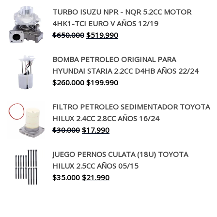
precio
precio
TURBO ISUZU NPR - NQR 5.2CC MOTOR
original
actual
4HK1-TCI EURO V AÑOS 12/19
era:
es:
El
El
$
650.000
$
519.990
$130.000.
$94.990.
precio
precio
original
actual
BOMBA PETROLEO ORIGINAL PARA
era:
es:
HYUNDAI STARIA 2.2CC D4HB AÑOS 22/24
$650.000.
$519.990.
El
El
$
260.000
$
199.990
precio
precio
original
actual
FILTRO PETROLEO SEDIMENTADOR TOYOTA
era:
es:
HILUX 2.4CC 2.8CC AÑOS 16/24
$260.000.
$199.990.
El
El
$
30.000
$
17.990
precio
precio
original
actual
JUEGO PERNOS CULATA (18U) TOYOTA
era:
es:
HILUX 2.5CC AÑOS 05/15
$30.000.
$17.990.
El
El
$
35.000
$
21.990
precio
precio
original
actual
era:
es: