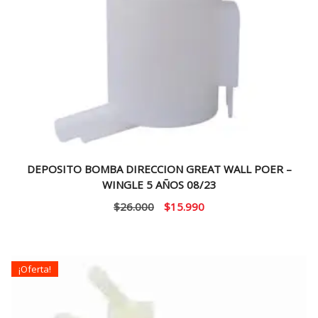
DEPOSITO BOMBA DIRECCION GREAT WALL POER –
WINGLE 5 AÑOS 08/23
El
El
$
26.000
$
15.990
precio
precio
original
actual
era:
es:
¡Oferta!
$26.000.
$15.990.