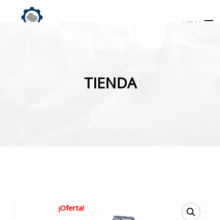
MENU
Búsqueda
de
TIENDA
productos
INICIO
TIENDA
MI CUENTA
¡Oferta!