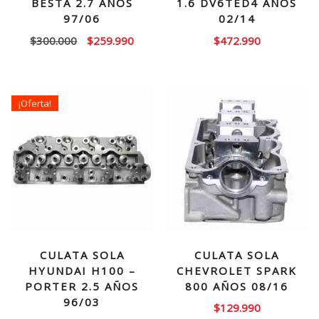
BESTA 2.7 AÑOS
1.6 DV6TED4 AÑOS
97/06
02/14
El
El
$
300.000
$
259.990
$
472.990
precio
precio
original
actual
era:
es:
¡Oferta!
$300.000.
$259.990.
CULATA SOLA
CULATA SOLA
HYUNDAI H100 –
CHEVROLET SPARK
PORTER 2.5 AÑOS
800 AÑOS 08/16
96/03
$
129.990