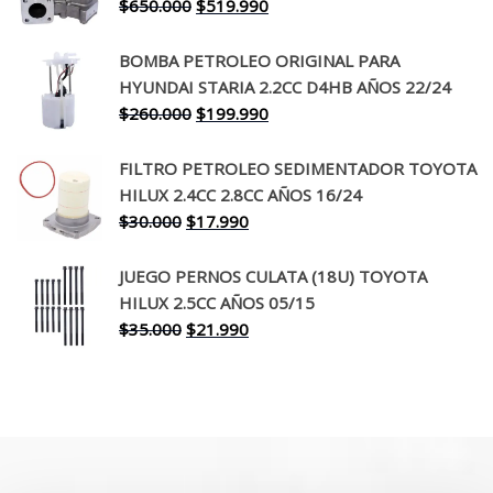
El
El
$
650.000
$
519.990
$130.000.
$94.990.
precio
precio
original
actual
BOMBA PETROLEO ORIGINAL PARA
era:
es:
HYUNDAI STARIA 2.2CC D4HB AÑOS 22/24
$650.000.
$519.990.
El
El
$
260.000
$
199.990
precio
precio
original
actual
FILTRO PETROLEO SEDIMENTADOR TOYOTA
era:
es:
HILUX 2.4CC 2.8CC AÑOS 16/24
$260.000.
$199.990.
El
El
$
30.000
$
17.990
precio
precio
original
actual
JUEGO PERNOS CULATA (18U) TOYOTA
era:
es:
HILUX 2.5CC AÑOS 05/15
$30.000.
$17.990.
El
El
$
35.000
$
21.990
precio
precio
original
actual
era:
es:
$35.000.
$21.990.