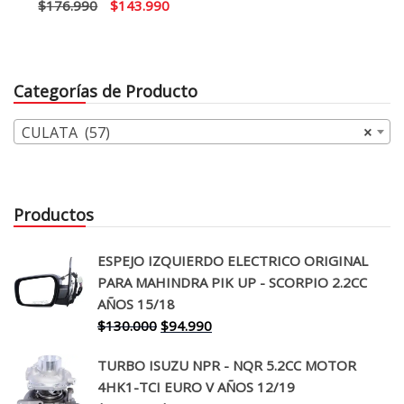
El
El
$
176.990
$
143.990
precio
precio
original
actual
era:
es:
Categorías de Producto
$176.990.
$143.990.
CULATA (57)
×
Productos
ESPEJO IZQUIERDO ELECTRICO ORIGINAL
PARA MAHINDRA PIK UP - SCORPIO 2.2CC
AÑOS 15/18
El
El
$
130.000
$
94.990
precio
precio
TURBO ISUZU NPR - NQR 5.2CC MOTOR
original
actual
4HK1-TCI EURO V AÑOS 12/19
era:
es: