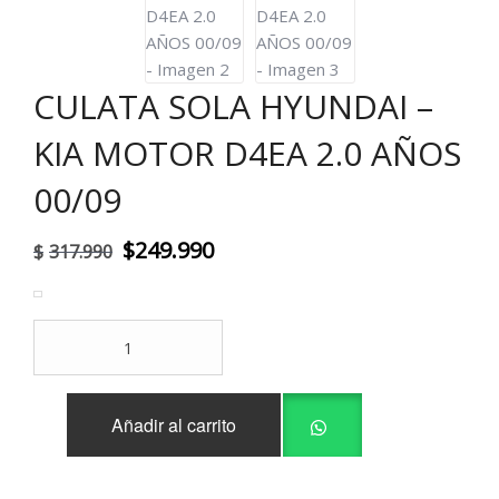
CULATA SOLA HYUNDAI –
KIA MOTOR D4EA 2.0 AÑOS
00/09
El
El
$
249.990
$
317.990
precio
precio
original
actual
CULATA
era:
es:
SOLA
HYUNDAI
$317.990.
$249.990.
-
Añadir al carrito
KIA
MOTOR
D4EA
2.0