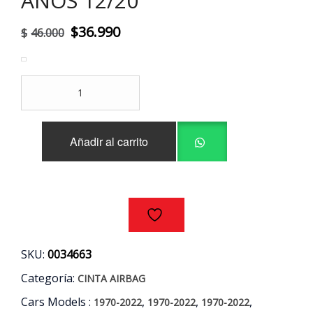
AÑOS 12/20
El
El
$
36.990
$
46.000
precio
precio
original
actual
CINTA
era:
es:
AIRBAG
NISSAN
$46.000.
$36.990.
MARCH
Añadir al carrito
-
NP300
-
VERSA
AÑOS
12/20
cantidad
SKU:
0034663
Categoría:
CINTA AIRBAG
Cars Models :
,
,
,
1970-2022
1970-2022
1970-2022