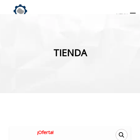
MENU
Búsqueda
de
TIENDA
productos
INICIO
TIENDA
MI CUENTA
¡Oferta!