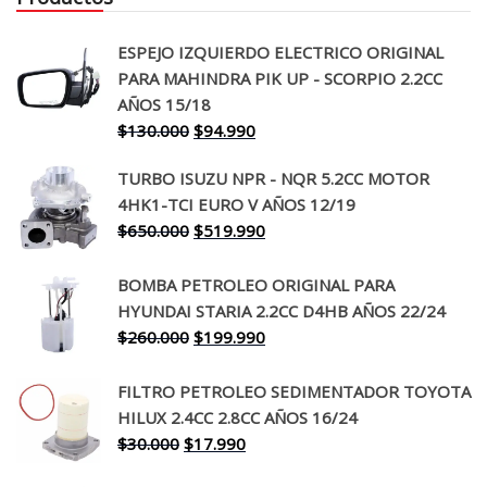
ESPEJO IZQUIERDO ELECTRICO ORIGINAL
PARA MAHINDRA PIK UP - SCORPIO 2.2CC
AÑOS 15/18
El
El
$
130.000
$
94.990
precio
precio
TURBO ISUZU NPR - NQR 5.2CC MOTOR
original
actual
4HK1-TCI EURO V AÑOS 12/19
era:
es:
El
El
$
650.000
$
519.990
$130.000.
$94.990.
precio
precio
original
actual
BOMBA PETROLEO ORIGINAL PARA
era:
es:
HYUNDAI STARIA 2.2CC D4HB AÑOS 22/24
$650.000.
$519.990.
El
El
$
260.000
$
199.990
precio
precio
original
actual
FILTRO PETROLEO SEDIMENTADOR TOYOTA
era:
es:
HILUX 2.4CC 2.8CC AÑOS 16/24
$260.000.
$199.990.
El
El
$
30.000
$
17.990
precio
precio