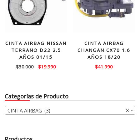
CINTA AIRBAG NISSAN
CINTA AIRBAG
TERRANO D22 2.5
CHANGAN CX70 1.6
AÑOS 01/15
AÑOS 18/20
El
El
$
30.000
$
19.990
$
41.990
precio
precio
original
actual
era:
es:
Categorías de Producto
$30.000.
$19.990.
CINTA AIRBAG (3)
×
Productos