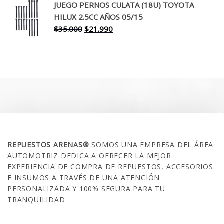
original
actual
JUEGO PERNOS CULATA (18U) TOYOTA
era:
es:
HILUX 2.5CC AÑOS 05/15
$30.000.
$17.990.
El
El
$
35.000
$
21.990
precio
precio
original
actual
era:
es:
$35.000.
$21.990.
SOBRE NOSOTROS
REPUESTOS ARENAS®
SOMOS UNA EMPRESA DEL ÁREA
AUTOMOTRIZ DEDICA A OFRECER LA MEJOR
EXPERIENCIA DE COMPRA DE REPUESTOS, ACCESORIOS
E INSUMOS A TRAVÉS DE UNA ATENCIÓN
PERSONALIZADA Y 100% SEGURA PARA TU
TRANQUILIDAD