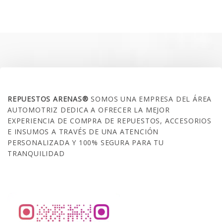
original
actual
era:
es:
$35.000.
$21.990.
SOBRE NOSOTROS
REPUESTOS ARENAS®
SOMOS UNA EMPRESA DEL ÁREA
AUTOMOTRIZ DEDICA A OFRECER LA MEJOR
EXPERIENCIA DE COMPRA DE REPUESTOS, ACCESORIOS
E INSUMOS A TRAVÉS DE UNA ATENCIÓN
PERSONALIZADA Y 100% SEGURA PARA TU
TRANQUILIDAD