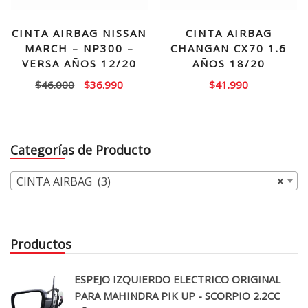
CINTA AIRBAG NISSAN
CINTA AIRBAG
MARCH – NP300 –
CHANGAN CX70 1.6
VERSA AÑOS 12/20
AÑOS 18/20
El
El
$
46.000
$
36.990
$
41.990
precio
precio
original
actual
era:
es:
Categorías de Producto
$46.000.
$36.990.
CINTA AIRBAG (3)
×
Productos
ESPEJO IZQUIERDO ELECTRICO ORIGINAL
PARA MAHINDRA PIK UP - SCORPIO 2.2CC