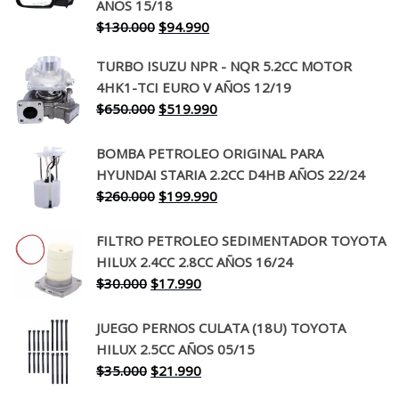
AÑOS 15/18
El
El
$
130.000
$
94.990
precio
precio
TURBO ISUZU NPR - NQR 5.2CC MOTOR
original
actual
4HK1-TCI EURO V AÑOS 12/19
era:
es:
El
El
$
650.000
$
519.990
$130.000.
$94.990.
precio
precio
original
actual
BOMBA PETROLEO ORIGINAL PARA
era:
es:
HYUNDAI STARIA 2.2CC D4HB AÑOS 22/24
$650.000.
$519.990.
El
El
$
260.000
$
199.990
precio
precio
original
actual
FILTRO PETROLEO SEDIMENTADOR TOYOTA
era:
es:
HILUX 2.4CC 2.8CC AÑOS 16/24
$260.000.
$199.990.
El
El
$
30.000
$
17.990
precio
precio
original
actual
JUEGO PERNOS CULATA (18U) TOYOTA
era:
es:
HILUX 2.5CC AÑOS 05/15
$30.000.
$17.990.
El
El
$
35.000
$
21.990
precio
precio