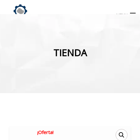
MENU
Búsqueda
de
TIENDA
productos
INICIO
TIENDA
MI CUENTA
¡Oferta!