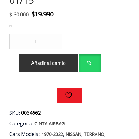
01/15
El
El
$
19.990
$
30.000
precio
precio
original
actual
CINTA
era:
es:
AIRBAG
NISSAN
$30.000.
$19.990.
TERRANO
Añadir al carrito
D22
2.5
AÑOS
01/15
cantidad
SKU:
0034662
Categoría:
CINTA AIRBAG
Cars Models :
,
,
,
1970-2022
NISSAN
TERRANO