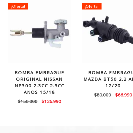
¡Oferta!
¡Oferta!
BOMBA EMBRAGUE
BOMBA EMBRAG
ORIGINAL NISSAN
MAZDA BT50 2.2 
NP300 2.3CC 2.5CC
12/20
AÑOS 15/18
El
$
80.000
$
66.990
El
El
$
150.000
$
126.990
precio
precio
precio
original
original
actual
era:
era:
es:
$80.000.
$150.000.
$126.990.