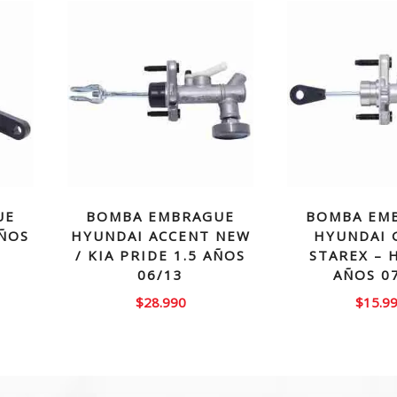
UE
BOMBA EMBRAGUE
BOMBA EM
AÑOS
HYUNDAI ACCENT NEW
HYUNDAI 
/ KIA PRIDE 1.5 AÑOS
STAREX – 
06/13
AÑOS 0
El
$
28.990
$
15.9
precio
actual
es:
$66.990.