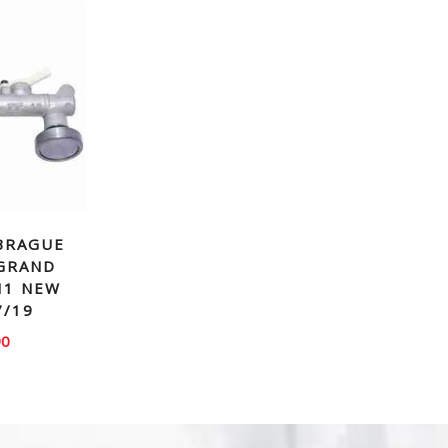
BRAGUE
GRAND
H1 NEW
7/19
90