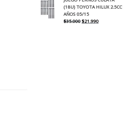
original
actual
(18U) TOYOTA HILUX 2.5CC
era:
es:
AÑOS 05/15
$30.000.
$17.990.
El
El
$
35.000
$
21.990
precio
precio
original
actual
era:
es:
$35.000.
$21.990.