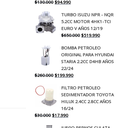
El
El
$
130.000
$
94.990
precio
precio
TURBO ISUZU NPR - NQR
original
actual
5.2CC MOTOR 4HK1-TCI
era:
es:
EURO V AÑOS 12/19
$130.000.
$94.990.
El
El
$
650.000
$
519.990
precio
precio
BOMBA PETROLEO
original
actual
ORIGINAL PARA HYUNDAI
era:
es:
STARIA 2.2CC D4HB AÑOS
$650.000.
$519.990.
22/24
El
El
$
260.000
$
199.990
precio
precio
FILTRO PETROLEO
original
actual
SEDIMENTADOR TOYOTA
era:
es:
HILUX 2.4CC 2.8CC AÑOS
$260.000.
$199.990.
16/24
El
El
$
30.000
$
17.990
precio
precio
JUEGO PERNOS CULATA