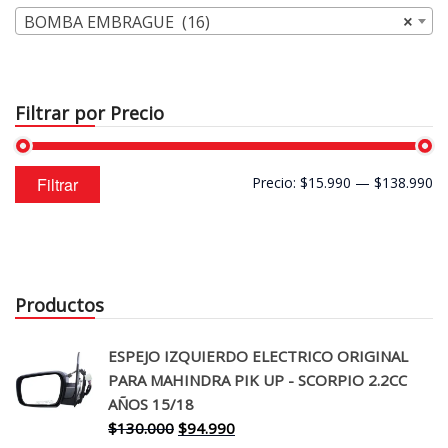
BOMBA EMBRAGUE (16)
×
Filtrar por Precio
Precio
Precio
Filtrar
Precio:
$15.990
—
$138.990
mínimo
máximo
Productos
ESPEJO IZQUIERDO ELECTRICO ORIGINAL
PARA MAHINDRA PIK UP - SCORPIO 2.2CC
AÑOS 15/18
El
El
$
130.000
$
94.990