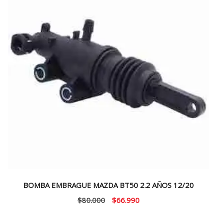
BOMBA EMBRAGUE MAZDA BT50 2.2 AÑOS 12/20
El
El
$
80.000
$
66.990
precio
precio