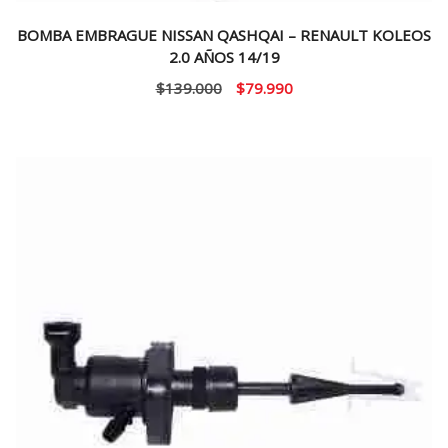
BOMBA EMBRAGUE NISSAN QASHQAI – RENAULT KOLEOS
2.0 AÑOS 14/19
El
El
$
139.000
$
79.990
precio
precio
original
actual
era:
es:
$139.000.
$79.990.