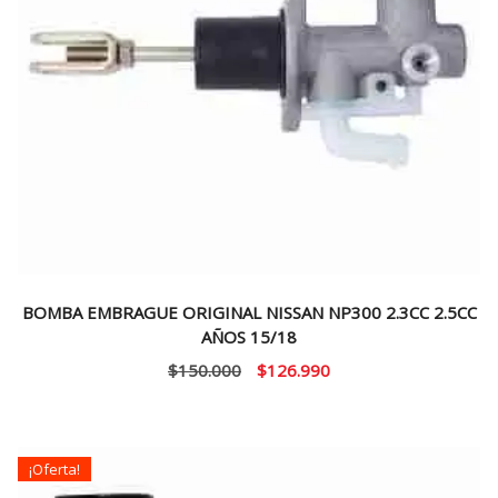
BOMBA EMBRAGUE ORIGINAL NISSAN NP300 2.3CC 2.5CC
AÑOS 15/18
El
El
$
150.000
$
126.990
precio
precio
original
actual
era:
es:
¡Oferta!
$150.000.
$126.990.