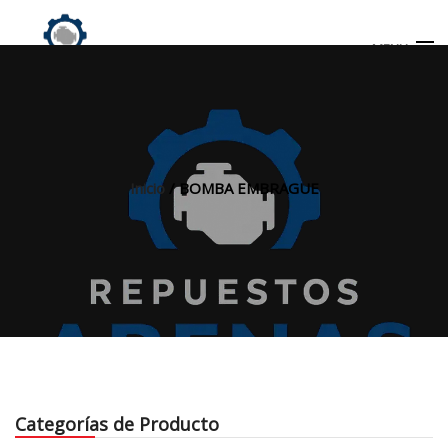
MENU
Búsqueda
de
productos
Inicio
/ BOMBA EMBRAGUE
INICIO
TIENDA
MI CUENTA
Categorías de Producto