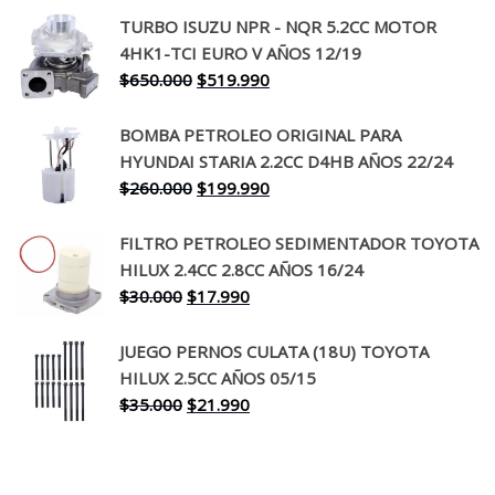
precio
precio
TURBO ISUZU NPR - NQR 5.2CC MOTOR
original
actual
4HK1-TCI EURO V AÑOS 12/19
era:
es:
El
El
$
650.000
$
519.990
$130.000.
$94.990.
precio
precio
original
actual
BOMBA PETROLEO ORIGINAL PARA
era:
es:
HYUNDAI STARIA 2.2CC D4HB AÑOS 22/24
$650.000.
$519.990.
El
El
$
260.000
$
199.990
precio
precio
original
actual
FILTRO PETROLEO SEDIMENTADOR TOYOTA
era:
es:
HILUX 2.4CC 2.8CC AÑOS 16/24
$260.000.
$199.990.
El
El
$
30.000
$
17.990
precio
precio
original
actual
JUEGO PERNOS CULATA (18U) TOYOTA
era:
es:
HILUX 2.5CC AÑOS 05/15
$30.000.
$17.990.
El
El
$
35.000
$
21.990
precio
precio
original
actual
era:
es: