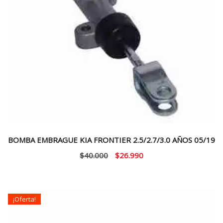
BOMBA EMBRAGUE KIA FRONTIER 2.5/2.7/3.0 AÑOS 05/19
El
El
$
40.000
$
26.990
precio
precio
original
actual
era:
es:
¡Oferta!
$40.000.
$26.990.