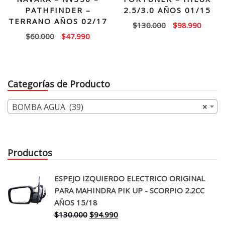
PATHFINDER –
2.5/3.0 AÑOS 01/15
TERRANO AÑOS 02/17
El
El
$
130.000
$
98.990
El
El
$
60.000
$
47.990
precio
precio
precio
precio
original
actual
original
actual
era:
es:
era:
es:
$130.000.
$98.99
Categorías de Producto
$60.000.
$47.990.
BOMBA AGUA (39)
×
Productos
ESPEJO IZQUIERDO ELECTRICO ORIGINAL
PARA MAHINDRA PIK UP - SCORPIO 2.2CC
AÑOS 15/18
El
El
$
130.000
$
94.990