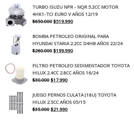
precio
precio
TURBO ISUZU NPR - NQR 5.2CC MOTOR
original
actual
4HK1-TCI EURO V AÑOS 12/19
era:
es:
El
El
$
650.000
$
519.990
$130.000.
$94.990.
precio
precio
original
actual
BOMBA PETROLEO ORIGINAL PARA
era:
es:
HYUNDAI STARIA 2.2CC D4HB AÑOS 22/24
$650.000.
$519.990.
El
El
$
260.000
$
199.990
precio
precio
original
actual
FILTRO PETROLEO SEDIMENTADOR TOYOTA
era:
es:
HILUX 2.4CC 2.8CC AÑOS 16/24
$260.000.
$199.990.
El
El
$
30.000
$
17.990
precio
precio
original
actual
JUEGO PERNOS CULATA (18U) TOYOTA
era:
es:
HILUX 2.5CC AÑOS 05/15
$30.000.
$17.990.
El
El
$
35.000
$
21.990
precio
precio
original
actual
era:
es: