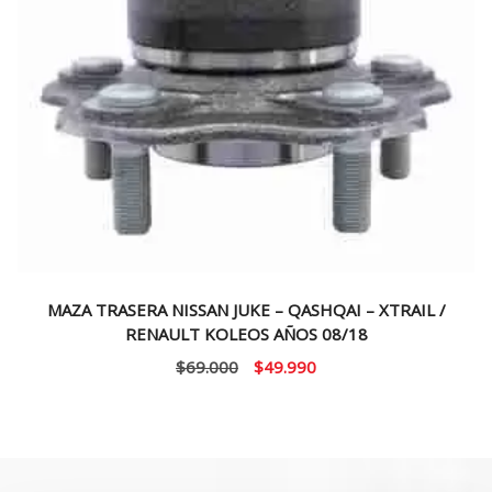
MAZA TRASERA NISSAN JUKE – QASHQAI – XTRAIL /
RENAULT KOLEOS AÑOS 08/18
El
El
$
69.000
$
49.990
precio
precio
original
actual
era:
es:
$69.000.
$49.990.