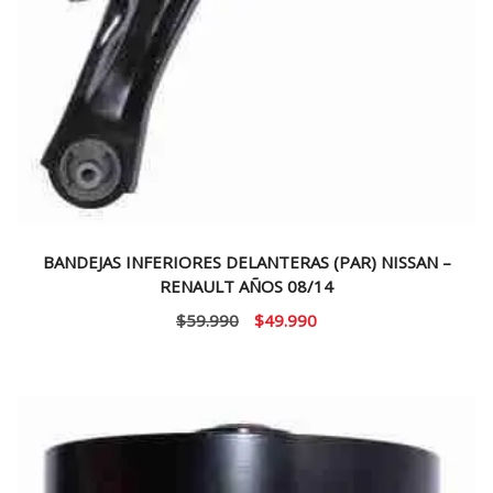
BANDEJAS INFERIORES DELANTERAS (PAR) NISSAN –
RENAULT AÑOS 08/14
El
El
$
59.990
$
49.990
precio
precio
original
actual
era:
es:
$59.990.
$49.990.