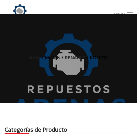
MENU
Búsqueda
de
productos
Inicio
/ Models /
RENAULT
/ KOLEOS
INICIO
TIENDA
MI CUENTA
Categorías de Producto