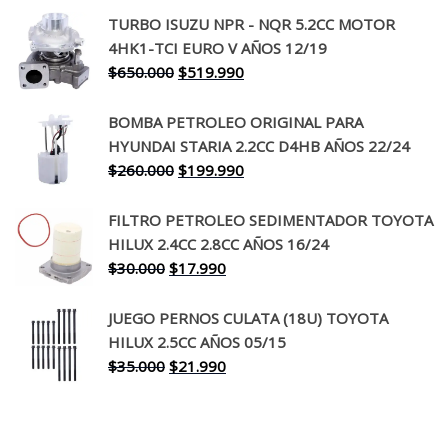
precio
precio
TURBO ISUZU NPR - NQR 5.2CC MOTOR
original
actual
4HK1-TCI EURO V AÑOS 12/19
era:
es:
El
El
$
650.000
$
519.990
$130.000.
$94.990.
precio
precio
original
actual
BOMBA PETROLEO ORIGINAL PARA
era:
es:
HYUNDAI STARIA 2.2CC D4HB AÑOS 22/24
$650.000.
$519.990.
El
El
$
260.000
$
199.990
precio
precio
original
actual
FILTRO PETROLEO SEDIMENTADOR TOYOTA
era:
es:
HILUX 2.4CC 2.8CC AÑOS 16/24
$260.000.
$199.990.
El
El
$
30.000
$
17.990
precio
precio
original
actual
JUEGO PERNOS CULATA (18U) TOYOTA
era:
es:
HILUX 2.5CC AÑOS 05/15
$30.000.
$17.990.
El
El
$
35.000
$
21.990
precio
precio
original
actual
era:
es: