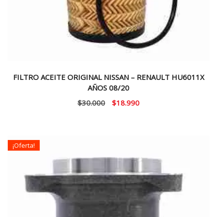
FILTRO ACEITE ORIGINAL NISSAN – RENAULT HU6011X
AÑOS 08/20
El
El
$
30.000
$
18.990
precio
precio
original
actual
era:
es:
¡Oferta!
$30.000.
$18.990.