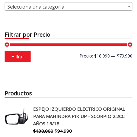
Selecciona una categoría
Filtrar por Precio
Precio
Precio
Filtrar
Precio:
$18.990
—
$79.990
mínimo
máximo
Productos
ESPEJO IZQUIERDO ELECTRICO ORIGINAL
PARA MAHINDRA PIK UP - SCORPIO 2.2CC
AÑOS 15/18
El
El
$
130.000
$
94.990