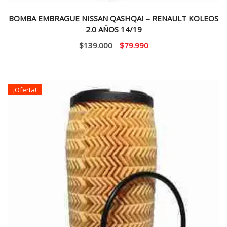
BOMBA EMBRAGUE NISSAN QASHQAI – RENAULT KOLEOS
2.0 AÑOS 14/19
El
El
$
139.000
$
79.990
precio
precio
original
actual
era:
es:
¡Oferta!
$139.000.
$79.990.