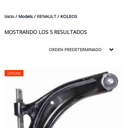
$35.000.
$21.990.
Inicio
/ Models /
RENAULT
/ KOLEOS
MOSTRANDO LOS 5 RESULTADOS
¡Oferta!