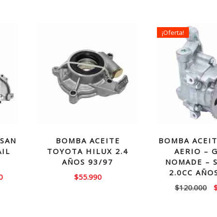
¡Oferta!
SSAN
BOMBA ACEITE
BOMBA ACEIT
AIL
TOYOTA HILUX 2.4
AERIO – 
AÑOS 93/97
NOMADE – S
2.0CC AÑO
El
0
$
55.990
E
$
120.000
precio
p
actual
o
es: