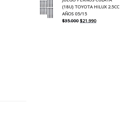
original
actual
(18U) TOYOTA HILUX 2.5CC
era:
es:
AÑOS 05/15
$30.000.
$17.990.
El
El
$
35.000
$
21.990
precio
precio
original
actual
era:
es:
$35.000.
$21.990.