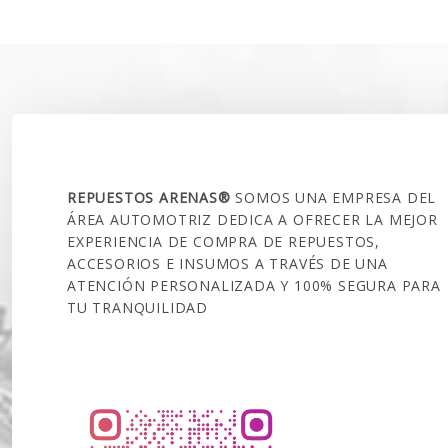
original
actual
$160.00
era:
es:
$250.000.
$199.990.
SOBRE NOSOTROS
REPUESTOS ARENAS®
SOMOS UNA EMPRESA DEL
ÁREA AUTOMOTRIZ DEDICA A OFRECER LA MEJOR
EXPERIENCIA DE COMPRA DE REPUESTOS,
ACCESORIOS E INSUMOS A TRAVÉS DE UNA
ATENCIÓN PERSONALIZADA Y 100% SEGURA PARA
TU TRANQUILIDAD