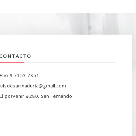
ra:
es:
120.000.
$85.990.
CONTACTO
+56 9 7153 7851
luisdesarmaduria@gmail.com
El porvenir #280, San Fernando