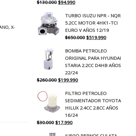
El
El
$
130.000
$
94.990
precio
precio
TURBO ISUZU NPR - NQR
original
actual
5.2CC MOTOR 4HK1-TCI
era:
es:
,
ANO
X-
EURO V AÑOS 12/19
$130.000.
$94.990.
El
El
$
650.000
$
519.990
precio
precio
BOMBA PETROLEO
original
actual
ORIGINAL PARA HYUNDAI
era:
es:
STARIA 2.2CC D4HB AÑOS
$650.000.
$519.990.
22/24
El
El
$
260.000
$
199.990
precio
precio
FILTRO PETROLEO
original
actual
SEDIMENTADOR TOYOTA
era:
es:
HILUX 2.4CC 2.8CC AÑOS
$260.000.
$199.990.
16/24
El
El
$
30.000
$
17.990
precio
precio
JUEGO PERNOS CULATA