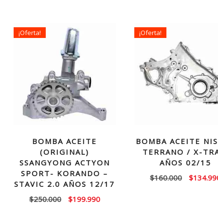
¡Oferta!
¡Oferta!
BOMBA ACEITE
BOMBA ACEITE NI
(ORIGINAL)
TERRANO / X-TR
SSANGYONG ACTYON
AÑOS 02/15
SPORT- KORANDO –
El
$
160.000
$
134.99
STAVIC 2.0 AÑOS 12/17
precio
El
El
$
250.000
$
199.990
original
precio
precio
era: