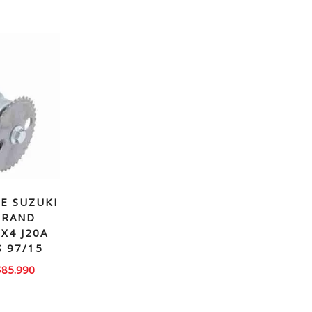
E SUZUKI
GRAND
X4 J20A
S 97/15
l
El
$
85.990
recio
precio
riginal
actual