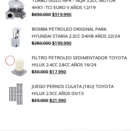
TURBO ISUZU NPR - NQR 5.2CC MOTOR
original
actual
4HK1-TCI EURO V AÑOS 12/19
era:
es:
El
El
$
650.000
$
519.990
$130.000.
$94.990.
precio
precio
original
actual
BOMBA PETROLEO ORIGINAL PARA
era:
es:
HYUNDAI STARIA 2.2CC D4HB AÑOS 22/24
$650.000.
$519.990.
El
El
$
260.000
$
199.990
precio
precio
original
actual
FILTRO PETROLEO SEDIMENTADOR TOYOTA
era:
es:
HILUX 2.4CC 2.8CC AÑOS 16/24
$260.000.
$199.990.
El
El
$
30.000
$
17.990
precio
precio
original
actual
JUEGO PERNOS CULATA (18U) TOYOTA
era:
es:
HILUX 2.5CC AÑOS 05/15
$30.000.
$17.990.
El
El
$
35.000
$
21.990
precio
precio
original
actual
era:
es:
$35.000.
$21.990.