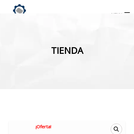
MENU
Búsqueda
de
TIENDA
productos
INICIO
TIENDA
MI CUENTA
¡Oferta!