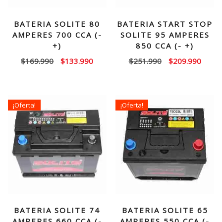
BATERIA SOLITE 80
BATERIA START STOP
AMPERES 700 CCA (-
SOLITE 95 AMPERES
+)
850 CCA (- +)
El
El
El
El
$
169.990
$
133.990
$
251.990
$
209.990
precio
precio
precio
precio
original
actual
original
actual
era:
es:
era:
es:
¡Oferta!
¡Oferta!
$169.990.
$133.990.
$251.990.
$209.
BATERIA SOLITE 74
BATERIA SOLITE 65
AMPERES 660 CCA (-
AMPERES 550 CCA (-