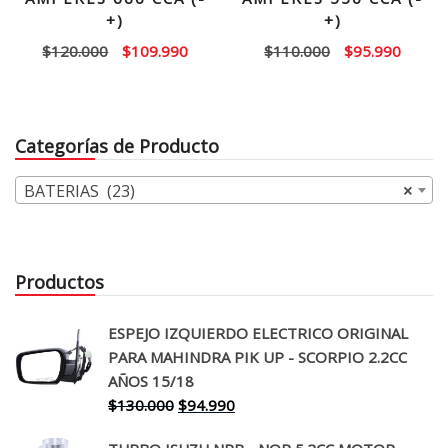
+)
+)
El
El
El
El
$
120.000
$
109.990
$
110.000
$
95.990
precio
precio
precio
precio
original
actual
original
actual
era:
es:
era:
es:
Categorías de Producto
$120.000.
$109.990.
$110.000.
$95.99
BATERIAS (23)
×
Productos
ESPEJO IZQUIERDO ELECTRICO ORIGINAL
PARA MAHINDRA PIK UP - SCORPIO 2.2CC
AÑOS 15/18
El
El
$
130.000
$
94.990
precio
precio