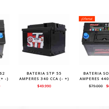
¡Oferta!
62
BATERIA STP 55
BATERIA SO
+ -)
AMPERES 340 CCA (- +)
AMPERES 440 
El
El
0
$
49.990
$
79.000
$
precio
p
actual
or
es:
e