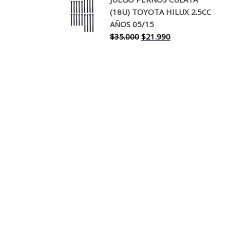
original
actual
(18U) TOYOTA HILUX 2.5CC
era:
es:
AÑOS 05/15
$30.000.
$17.990.
El
El
$
35.000
$
21.990
precio
precio
original
actual
era:
es:
$35.000.
$21.990.