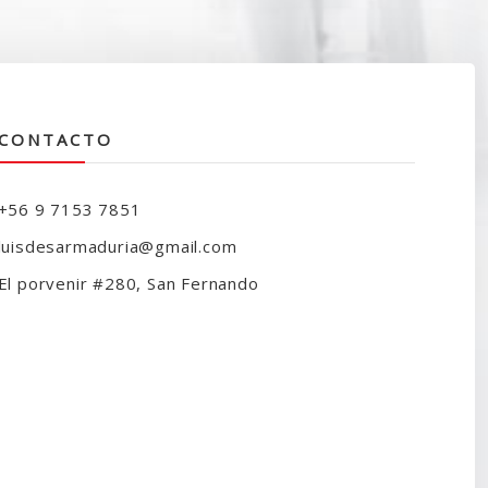
79.000.
$69.990.
CONTACTO
+56 9 7153 7851
luisdesarmaduria@gmail.com
El porvenir #280, San Fernando