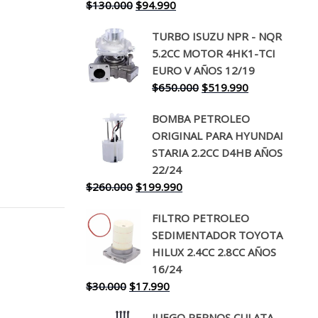
El
El
$
130.000
$
94.990
precio
precio
TURBO ISUZU NPR - NQR
original
actual
5.2CC MOTOR 4HK1-TCI
era:
es:
EURO V AÑOS 12/19
$130.000.
$94.990.
El
El
$
650.000
$
519.990
precio
precio
BOMBA PETROLEO
original
actual
ORIGINAL PARA HYUNDAI
era:
es:
STARIA 2.2CC D4HB AÑOS
$650.000.
$519.990.
22/24
El
El
$
260.000
$
199.990
precio
precio
FILTRO PETROLEO
original
actual
SEDIMENTADOR TOYOTA
era:
es:
HILUX 2.4CC 2.8CC AÑOS
$260.000.
$199.990.
16/24
El
El
$
30.000
$
17.990
precio
precio
JUEGO PERNOS CULATA