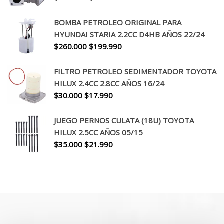
precio
precio
original
actual
BOMBA PETROLEO ORIGINAL PARA
era:
es:
HYUNDAI STARIA 2.2CC D4HB AÑOS 22/24
$650.000.
$519.990.
El
El
$
260.000
$
199.990
precio
precio
original
actual
FILTRO PETROLEO SEDIMENTADOR TOYOTA
era:
es:
HILUX 2.4CC 2.8CC AÑOS 16/24
$260.000.
$199.990.
El
El
$
30.000
$
17.990
precio
precio
original
actual
JUEGO PERNOS CULATA (18U) TOYOTA
era:
es:
HILUX 2.5CC AÑOS 05/15
$30.000.
$17.990.
El
El
$
35.000
$
21.990
precio
precio
original
actual
era:
es:
$35.000.
$21.990.