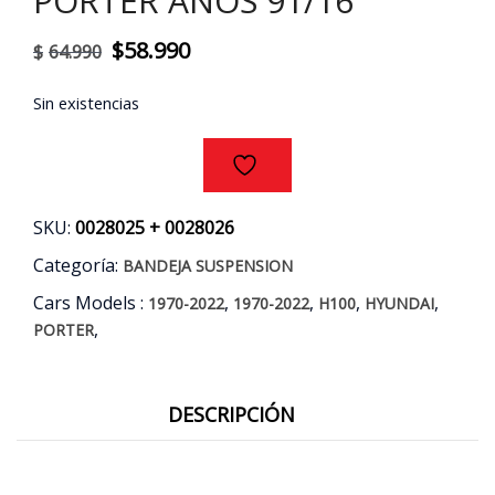
PORTER AÑOS 91/16
El
El
$
58.990
$
64.990
precio
precio
Sin existencias
original
actual
era:
es:
$64.990.
$58.990.
SKU:
0028025 + 0028026
Categoría:
BANDEJA SUSPENSION
Cars Models :
,
,
,
,
1970-2022
1970-2022
H100
HYUNDAI
,
PORTER
DESCRIPCIÓN