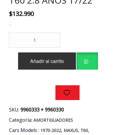
T60 2.8 AÑOS 17/22
$
132.990
AMORTIGUADORES
DELANTEROS
(PAR)
MAXUS
Añadir al carrito
T60
2.8
AÑOS
17/22
cantidad
SKU:
9960333 + 9960330
Categoría:
AMORTIGUADORES
Cars Models :
,
,
,
1970-2022
MAXUS
T60