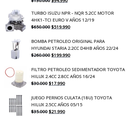
El
El
$
130.000
$
94.990
precio
precio
TURBO ISUZU NPR - NQR 5.2CC MOTOR
original
actual
4HK1-TCI EURO V AÑOS 12/19
era:
es:
El
El
$
650.000
$
519.990
$130.000.
$94.990.
precio
precio
original
actual
BOMBA PETROLEO ORIGINAL PARA
era:
es:
HYUNDAI STARIA 2.2CC D4HB AÑOS 22/24
$650.000.
$519.990.
El
El
$
260.000
$
199.990
precio
precio
original
actual
FILTRO PETROLEO SEDIMENTADOR TOYOTA
era:
es:
HILUX 2.4CC 2.8CC AÑOS 16/24
$260.000.
$199.990.
El
El
$
30.000
$
17.990
precio
precio
original
actual
JUEGO PERNOS CULATA (18U) TOYOTA
era:
es:
HILUX 2.5CC AÑOS 05/15
$30.000.
$17.990.
El
El
$
35.000
$
21.990
precio
precio
original
actual