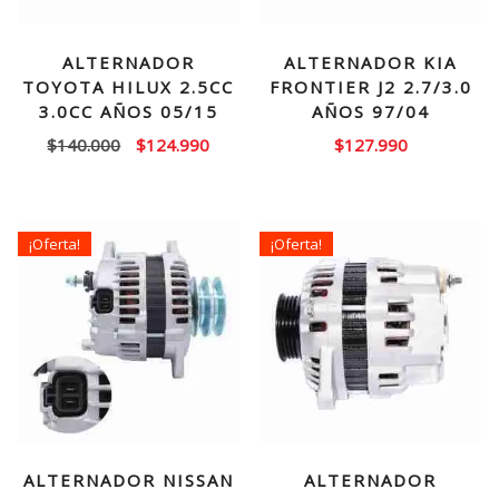
ALTERNADOR
ALTERNADOR KIA
TOYOTA HILUX 2.5CC
FRONTIER J2 2.7/3.0
3.0CC AÑOS 05/15
AÑOS 97/04
El
El
$
140.000
$
124.990
$
127.990
precio
precio
original
actual
era:
es:
¡Oferta!
¡Oferta!
$140.000.
$124.990.
ALTERNADOR NISSAN
ALTERNADOR