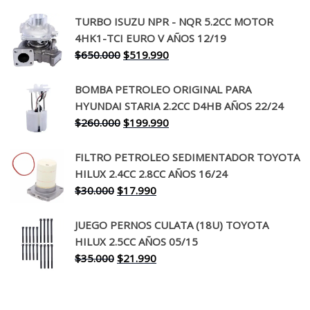
precio
precio
TURBO ISUZU NPR - NQR 5.2CC MOTOR
original
actual
4HK1-TCI EURO V AÑOS 12/19
era:
es:
El
El
$
650.000
$
519.990
$130.000.
$94.990.
precio
precio
original
actual
BOMBA PETROLEO ORIGINAL PARA
era:
es:
HYUNDAI STARIA 2.2CC D4HB AÑOS 22/24
$650.000.
$519.990.
El
El
$
260.000
$
199.990
precio
precio
original
actual
FILTRO PETROLEO SEDIMENTADOR TOYOTA
era:
es:
HILUX 2.4CC 2.8CC AÑOS 16/24
$260.000.
$199.990.
El
El
$
30.000
$
17.990
precio
precio
original
actual
JUEGO PERNOS CULATA (18U) TOYOTA
era:
es:
HILUX 2.5CC AÑOS 05/15
$30.000.
$17.990.
El
El
$
35.000
$
21.990
precio
precio
original
actual
era:
es: