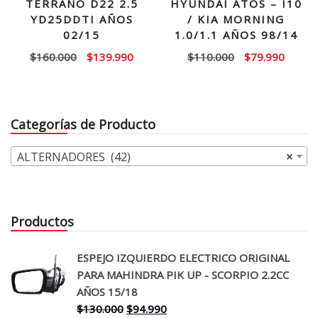
TERRANO D22 2.5
HYUNDAI ATOS – I10
YD25DDTI AÑOS
/ KIA MORNING
02/15
1.0/1.1 AÑOS 98/14
El
El
El
El
$
160.000
$
139.990
$
110.000
$
79.990
precio
precio
precio
precio
original
actual
original
actual
era:
es:
era:
es:
Categorías de Producto
$160.000.
$139.990.
$110.000.
$79.99
ALTERNADORES (42)
×
Productos
ESPEJO IZQUIERDO ELECTRICO ORIGINAL
PARA MAHINDRA PIK UP - SCORPIO 2.2CC
AÑOS 15/18
El
El
$
130.000
$
94.990