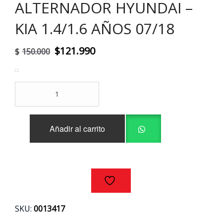
ALTERNADOR HYUNDAI –
KIA 1.4/1.6 AÑOS 07/18
El
El
$
121.990
$
150.000
precio
precio
original
actual
ALTERNADOR
era:
es:
HYUNDAI
-
$150.000.
$121.990.
KIA
Añadir al carrito
1.4/1.6
AÑOS
07/18
cantidad
SKU:
0013417