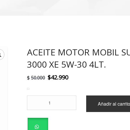
ACEITE MOTOR MOBIL S
!
3000 XE 5W-30 4LT.
El
El
$
42.990
$
50.000
precio
precio
original
actual
ACEITE
Añadir al carrit
era:
es:
MOTOR
MOBIL
$50.000.
$42.990.
SUPER
3000
XE