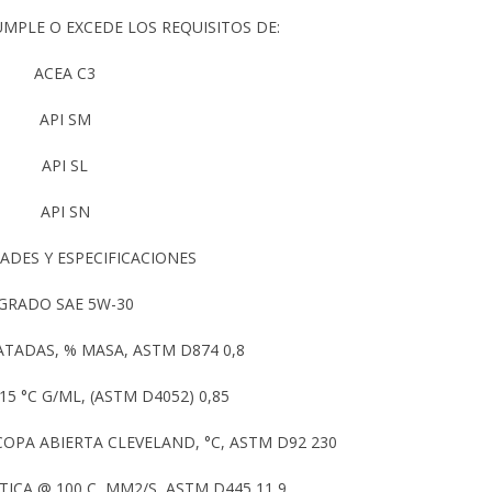
MPLE O EXCEDE LOS REQUISITOS DE:
ACEA C3
API SM
API SL
API SN
ADES Y ESPECIFICACIONES
GRADO SAE 5W-30
ATADAS, % MASA, ASTM D874 0,8
5 °C G/ML, (ASTM D4052) 0,85
OPA ABIERTA CLEVELAND, °C, ASTM D92 230
ICA @ 100 C, MM2/S, ASTM D445 11,9