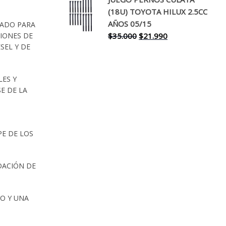
original
actual
(18U) TOYOTA HILUX 2.5CC
era:
es:
AÑOS 05/15
ÑADO PARA
$30.000.
$17.990.
El
El
$
35.000
$
21.990
SIONES DE
SEL Y DE
precio
precio
original
actual
era:
es:
LES Y
$35.000.
$21.990.
E DE LA
PE DE LOS
DACIÓN DE
NO Y UNA