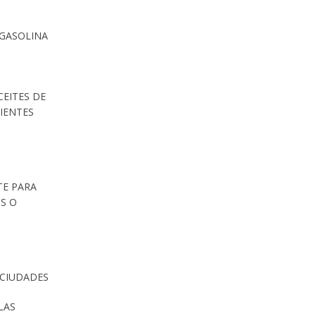
 GASOLINA
CEITES DE
IENTES
TE PARA
S O
 CIUDADES
LAS