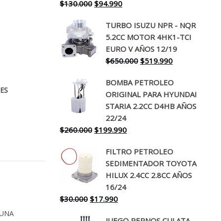
El
El
$
130.000
$
94.990
precio
precio
TURBO ISUZU NPR - NQR
original
actual
5.2CC MOTOR 4HK1-TCI
era:
es:
EURO V AÑOS 12/19
$130.000.
$94.990.
El
El
$
650.000
$
519.990
precio
precio
BOMBA PETROLEO
original
actual
ES
ORIGINAL PARA HYUNDAI
era:
es:
STARIA 2.2CC D4HB AÑOS
$650.000.
$519.990.
22/24
El
El
$
260.000
$
199.990
precio
precio
FILTRO PETROLEO
original
actual
SEDIMENTADOR TOYOTA
era:
es:
HILUX 2.4CC 2.8CC AÑOS
$260.000.
$199.990.
16/24
El
El
$
30.000
$
17.990
precio
precio
 UNA
JUEGO PERNOS CULATA