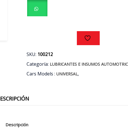
HD
PLUS
80W-
90
BALDE
19LT.
cantidad
SKU:
100212
Categoría:
LUBRICANTES E INSUMOS AUTOMOTRIC
Cars Models :
,
UNIVERSAL
ESCRIPCIÓN
Descripción