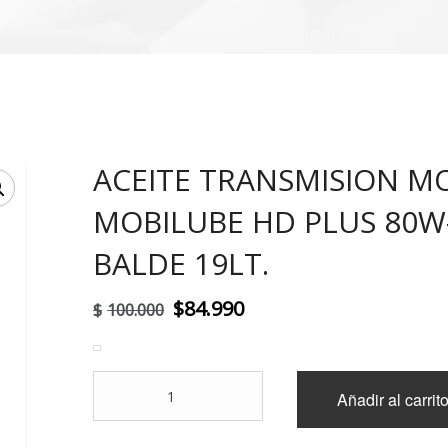
ACEITE TRANSMISION M
!
MOBILUBE HD PLUS 80W
BALDE 19LT.
El
El
$
84.990
$
100.000
precio
precio
original
actual
ACEITE
Añadir al carrit
era:
es:
TRANSMISION
MOBIL
$100.000.
$84.990.
MOBILUBE