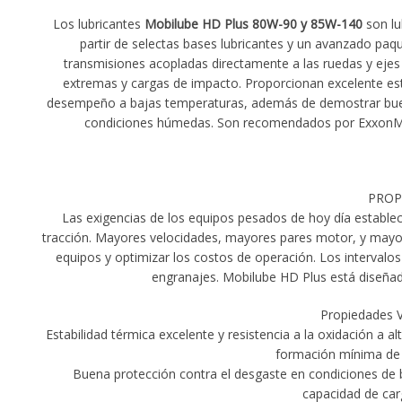
Los lubricantes
Mobilube HD Plus 80W-90 y 85W-140
son lu
partir de selectas bases lubricantes y un avanzado paq
transmisiones acopladas directamente a las ruedas y ejes
extremas y cargas de impacto. Proporcionan excelente est
desempeño a bajas temperaturas, además de demostrar buena
condiciones húmedas. Son recomendados por ExxonMobi
PROP
Las exigencias de los equipos pesados de hoy día establ
tracción. Mayores velocidades, mayores pares motor, y mayor
equipos y optimizar los costos de operación. Los intervalos
engranajes. Mobilube HD Plus está diseñado
Propiedades V
Estabilidad térmica excelente y resistencia a la oxidación a a
formación mínima de d
Buena protección contra el desgaste en condiciones de ba
capacidad de car