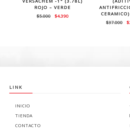
VERSACHEM -1° (3.78L)
(ADIT
ROJO – VERDE
ANTIFRICC
El
CERAMICO)
El
El
$
5.000
$
4.390
precio
El
$
37.000
$
precio
precio
actual
p
original
actual
es:
or
era:
es:
$24.990.
e
$5.000.
$4.390.
$
LINK
INICIO
TIENDA
CONTACTO