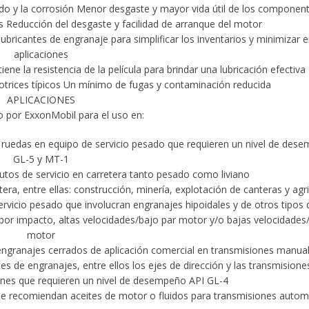
do y la corrosión Menor desgaste y mayor vida útil de los componen
as Reducción del desgaste y facilidad de arranque del motor
ricantes de engranaje para simplificar los inventarios y minimizar e
aplicaciones
e la resistencia de la película para brindar una lubricación efectiva
trices típicos Un mínimo de fugas y contaminación reducida
APLICACIONES
por ExxonMobil para el uso en:
s ruedas en equipo de servicio pesado que requieren un nivel de des
GL-5 y MT-1
tos de servicio en carretera tanto pesado como liviano
era, entre ellas: construcción, minería, explotación de canteras y agri
ervicio pesado que involucran engranajes hipoidales y de otros tipos
or impacto, altas velocidades/bajo par motor y/o bajas velocidades/
motor
en engranajes cerrados de aplicación comercial en transmisiones manua
 de engranajes, entre ellos los ejes de dirección y las transmisiones
ones que requieren un nivel de desempeño API GL-4
se recomiendan aceites de motor o fluidos para transmisiones autom