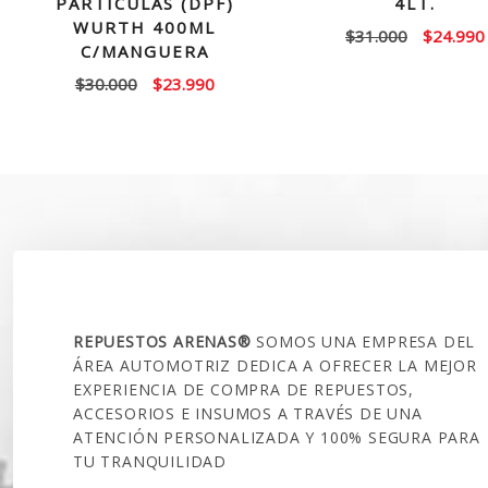
PARTICULAS (DPF)
4LT.
WURTH 400ML
El
$
31.000
$
24.990
C/MANGUERA
precio
El
El
$
30.000
$
23.990
original
precio
precio
era:
original
actual
$31.000.
era:
es:
$30.000.
$23.990.
SOBRE NOSOTROS
REPUESTOS ARENAS®
SOMOS UNA EMPRESA DEL
ÁREA AUTOMOTRIZ DEDICA A OFRECER LA MEJOR
EXPERIENCIA DE COMPRA DE REPUESTOS,
ACCESORIOS E INSUMOS A TRAVÉS DE UNA
ATENCIÓN PERSONALIZADA Y 100% SEGURA PARA
TU TRANQUILIDAD