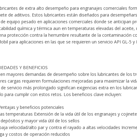
bricantes de extra alto desempeño para engranajes comerciales for
uete de aditivos. Estos lubricantes están diseñados para desempeñar
 de equipo pesado en aplicaciones comerciales donde se anticipan p
abilidad química y térmica aun en temperaturas elevadas del aceite,
 protección contra la herrumbre resultante de la contaminación c
l para aplicaciones en las que se requieren un servicio API GL-5 y
IEDADES Y BENEFICIOS
ecen mayores demandas de desempeño sobre los lubricantes de los t
es cargas requieren formulaciones mejoradas para maximizar la vida 
 de servicio más prolongado significan exigencias extra en los lubrica
 para cumplir con estos retos. Los beneficios clave incluyen:
entajas y beneficios potenciales
ltas temperaturas Extensión de la vida útil de los engranajes y cojinet
epósitos y mayor vida útil de los sellos
ja velocidad/alto par y contra el rayado a altas velocidades Increme
ga y costos de operación reducidos