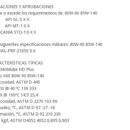
CACIONES Y APROBACIONES
de o excede los requerimeintos de: 80W-90 85W-140
API GL-5 X X
API MT-1 X X
SCANIA STO-1:0 X X
 siguientes especificaciones militares: 80W-90 85W-140
MIL-PRF-2105E X X
ACTERÍSTICAS TÍPICAS
Mobilube HD Plus
o SAE 80W-90 85W-140
scosidad, ASTM D 445
cSt @ 40 ºC 139 333
St @ 100ºC 14,5 25,4
iscosidad, ASTM D 2270 103 99
luidez, °C, ASTM D 97 -27 -18
amación, °C, ASTM D 92 210 230
 kg/l, ASTM D4052 4052 0,895 0,903