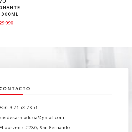
IVO
IONANTE
 300ML
El
29.990
recio
precio
iginal
actual
ra:
es:
37.000.
$29.990.
CONTACTO
+56 9 7153 7851
luisdesarmaduria@gmail.com
El porvenir #280, San Fernando