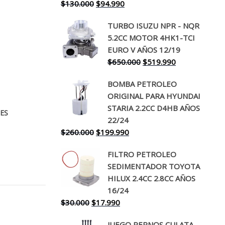
El
El
$
130.000
$
94.990
precio
precio
TURBO ISUZU NPR - NQR
original
actual
5.2CC MOTOR 4HK1-TCI
era:
es:
EURO V AÑOS 12/19
$130.000.
$94.990.
El
El
$
650.000
$
519.990
precio
precio
BOMBA PETROLEO
original
actual
ORIGINAL PARA HYUNDAI
era:
es:
STARIA 2.2CC D4HB AÑOS
$650.000.
$519.990.
ES
22/24
El
El
$
260.000
$
199.990
precio
precio
FILTRO PETROLEO
original
actual
SEDIMENTADOR TOYOTA
era:
es:
HILUX 2.4CC 2.8CC AÑOS
$260.000.
$199.990.
16/24
El
El
$
30.000
$
17.990
precio
precio
JUEGO PERNOS CULATA