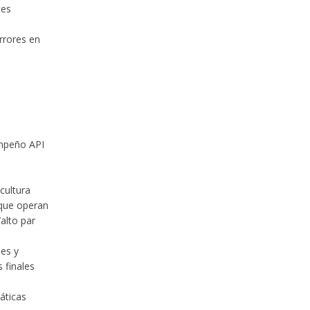
tes
rrores en
empeño API
cultura
 que operan
alto par
les y
 finales
áticas