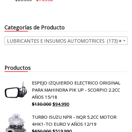
precio
precio
original
actual
original
actual
era:
es:
era:
es:
$9.000.
$6.990.
Categorías de Producto
$20.000.
$14.990.
LUBRICANTES E INSUMOS AUTOMOTRICES (173)
×
Productos
ESPEJO IZQUIERDO ELECTRICO ORIGINAL
PARA MAHINDRA PIK UP - SCORPIO 2.2CC
AÑOS 15/18
El
El
$
130.000
$
94.990
precio
precio
TURBO ISUZU NPR - NQR 5.2CC MOTOR
original
actual
4HK1-TCI EURO V AÑOS 12/19
era:
es:
El
El
$
650.000
$
519.990
$130.000.
$94.990.