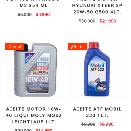
M2 354 ML
HYUNDAI XTEER SP
20W-50 G500 4LT.
El
El
$
6.000
$
4.990
El
El
$
30.000
$
21.990
precio
precio
precio
precio
original
actual
original
actual
era:
es:
era:
es:
$6.000.
$4.990.
¡Oferta!
¡Oferta!
$30.000.
$21.99
ACEITE MOTOR 10W-
ACEITE ATF MOBIL
40 LIQUI MOLY MOS2
220 1LT.
LEICHTLAUF 1LT.
El
El
$
9.000
$
6.990
El
El
$
20.000
$
14.990
precio
precio