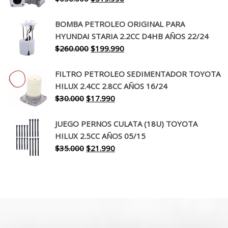
precio
precio
original
actual
BOMBA PETROLEO ORIGINAL PARA
era:
es:
HYUNDAI STARIA 2.2CC D4HB AÑOS 22/24
$650.000.
$519.990.
El
El
$
260.000
$
199.990
precio
precio
original
actual
FILTRO PETROLEO SEDIMENTADOR TOYOTA
era:
es:
HILUX 2.4CC 2.8CC AÑOS 16/24
$260.000.
$199.990.
El
El
$
30.000
$
17.990
precio
precio
original
actual
JUEGO PERNOS CULATA (18U) TOYOTA
era:
es:
HILUX 2.5CC AÑOS 05/15
$30.000.
$17.990.
El
El
$
35.000
$
21.990
precio
precio
original
actual
era:
es:
$35.000.
$21.990.