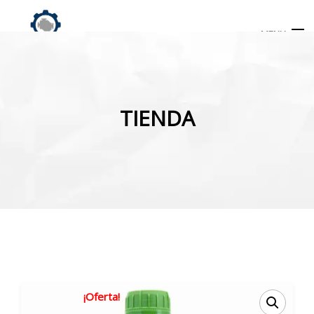
MENU
Búsqueda
de
TIENDA
productos
INICIO
TIENDA
MI CUENTA
¡Oferta!