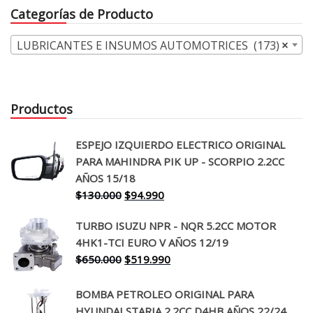
Categorías de Producto
$4.500.
$3.790.
LUBRICANTES E INSUMOS AUTOMOTRICES (173)
×
Productos
ESPEJO IZQUIERDO ELECTRICO ORIGINAL
PARA MAHINDRA PIK UP - SCORPIO 2.2CC
AÑOS 15/18
El
El
$
130.000
$
94.990
precio
precio
TURBO ISUZU NPR - NQR 5.2CC MOTOR
original
actual
4HK1-TCI EURO V AÑOS 12/19
era:
es:
El
El
$
650.000
$
519.990
$130.000.
$94.990.
precio
precio
original
actual
BOMBA PETROLEO ORIGINAL PARA
era:
es:
HYUNDAI STARIA 2.2CC D4HB AÑOS 22/24