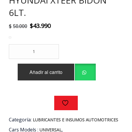
HYUNDAI XTEER BIDON
6LT.
El
El
$
43.990
$
50.000
precio
precio
original
actual
ACEITE
era:
es:
MOTOR
10W-
$50.000.
$43.990.
40
Añadir al carrito
DIESEL
HD
ULTRA
HYUNDAI
XTEER
BIDON
6LT.
cantidad
Categoría:
LUBRICANTES E INSUMOS AUTOMOTRICES
Cars Models :
,
UNIVERSAL