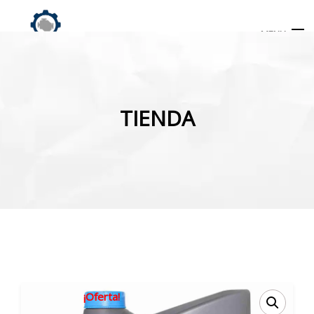
MENU
Búsqueda
de
TIENDA
productos
INICIO
TIENDA
MI CUENTA
¡Oferta!