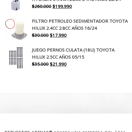
$650.000.
$519.990.
El
El
$
260.000
$
199.990
precio
precio
original
actual
FILTRO PETROLEO SEDIMENTADOR TOYOTA
era:
es:
HILUX 2.4CC 2.8CC AÑOS 16/24
$260.000.
$199.990.
El
El
$
30.000
$
17.990
precio
precio
original
actual
JUEGO PERNOS CULATA (18U) TOYOTA
era:
es:
HILUX 2.5CC AÑOS 05/15
$30.000.
$17.990.
El
El
$
35.000
$
21.990
precio
precio
original
actual
era:
es:
$35.000.
$21.990.
SOBRE NOSOTROS