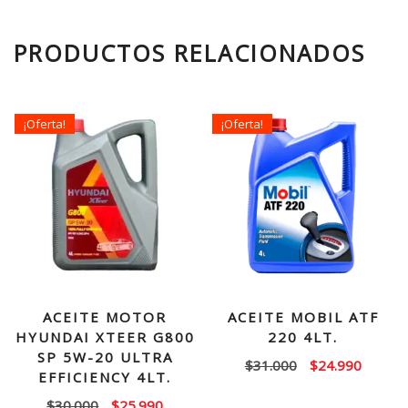
PRODUCTOS RELACIONADOS
¡Oferta!
¡Oferta!
ACEITE MOTOR
ACEITE MOBIL ATF
HYUNDAI XTEER G800
220 4LT.
SP 5W-20 ULTRA
El
El
$
31.000
$
24.990
EFFICIENCY 4LT.
precio
precio
El
El
$
30.000
$
25.990