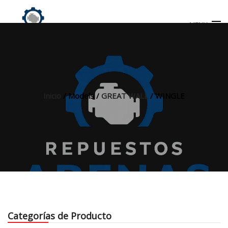
MENU
Búsqueda
de
productos
Inicio
/ Models /
GREAT WALL
/ WINGLE
INICIO
TIENDA
MI CUENTA
Categorías de Producto