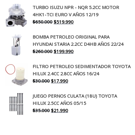
precio
precio
TURBO ISUZU NPR - NQR 5.2CC MOTOR
original
actual
4HK1-TCI EURO V AÑOS 12/19
era:
es:
El
El
$
650.000
$
519.990
$130.000.
$94.990.
precio
precio
original
actual
BOMBA PETROLEO ORIGINAL PARA
era:
es:
HYUNDAI STARIA 2.2CC D4HB AÑOS 22/24
$650.000.
$519.990.
El
El
$
260.000
$
199.990
precio
precio
original
actual
FILTRO PETROLEO SEDIMENTADOR TOYOTA
era:
es:
HILUX 2.4CC 2.8CC AÑOS 16/24
$260.000.
$199.990.
El
El
$
30.000
$
17.990
precio
precio
original
actual
JUEGO PERNOS CULATA (18U) TOYOTA
era:
es:
HILUX 2.5CC AÑOS 05/15
$30.000.
$17.990.
El
El
$
35.000
$
21.990
precio
precio
original
actual
era:
es: