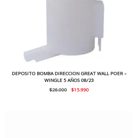
DEPOSITO BOMBA DIRECCION GREAT WALL POER –
WINGLE 5 AÑOS 08/23
El
El
$
26.000
$
15.990
precio
precio
original
actual
era:
es:
$26.000.
$15.990.