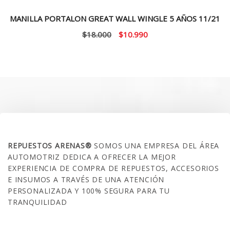
MANILLA PORTALON GREAT WALL WINGLE 5 AÑOS 11/21
El
El
$
18.000
$
10.990
precio
precio
original
actual
era:
es:
$18.000.
$10.990.
SOBRE NOSOTROS
REPUESTOS ARENAS®
SOMOS UNA EMPRESA DEL ÁREA
AUTOMOTRIZ DEDICA A OFRECER LA MEJOR
EXPERIENCIA DE COMPRA DE REPUESTOS, ACCESORIOS
E INSUMOS A TRAVÉS DE UNA ATENCIÓN
PERSONALIZADA Y 100% SEGURA PARA TU
TRANQUILIDAD