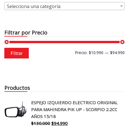
Selecciona una categoría
Filtrar por Precio
Precio
Precio
Filtrar
Precio:
$10.990
—
$94.990
mínimo
máximo
Productos
ESPEJO IZQUIERDO ELECTRICO ORIGINAL
PARA MAHINDRA PIK UP - SCORPIO 2.2CC
AÑOS 15/18
El
El
$
130.000
$
94.990