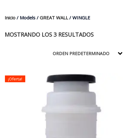
$35.000.
$21.990.
Inicio
/ Models /
GREAT WALL
/ WINGLE
MOSTRANDO LOS 3 RESULTADOS
¡Oferta!