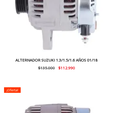
ALTERNADOR SUZUKI 1.3/1.5/1.6 AÑOS 01/18
El
El
$
135.000
$
112.990
precio
precio
original
actual
era:
es:
¡Oferta!
$135.000.
$112.990.