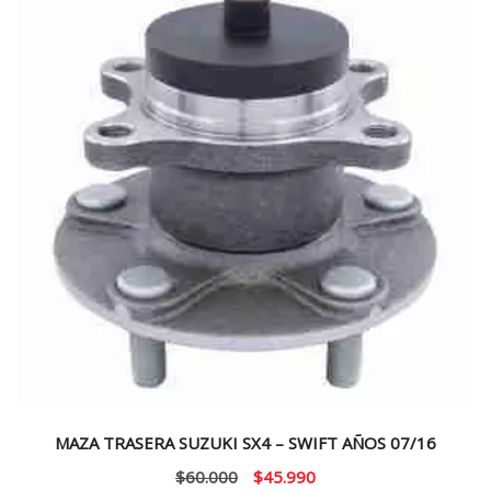
MAZA TRASERA SUZUKI SX4 – SWIFT AÑOS 07/16
El
El
$
60.000
$
45.990