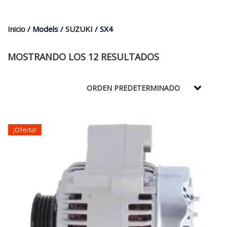
$35.000.
$21.990.
Inicio
/ Models /
SUZUKI
/ SX4
MOSTRANDO LOS 12 RESULTADOS
¡Oferta!