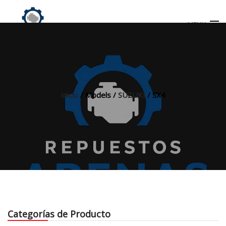
MENU
Búsqueda
de
productos
Inicio
/ Models /
SUZUKI
/ SX4
INICIO
TIENDA
MI CUENTA
Categorías de Producto