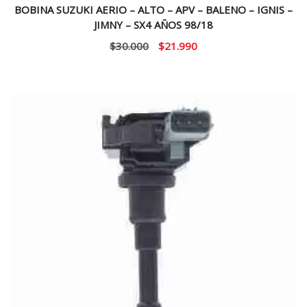
BOBINA SUZUKI AERIO – ALTO – APV – BALENO – IGNIS –
JIMNY – SX4 AÑOS 98/18
El
El
$
30.000
$
21.990
precio
precio
original
actual
era:
es:
$30.000.
$21.990.