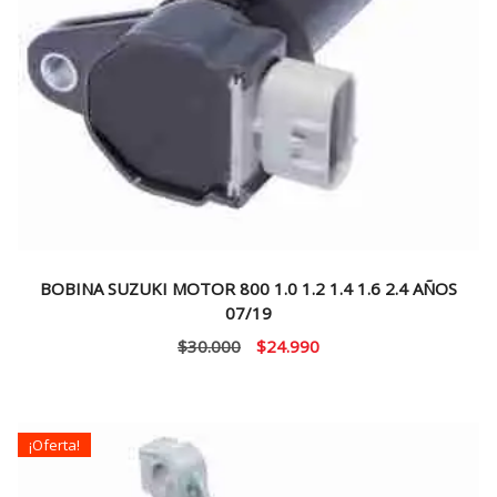
BOBINA SUZUKI MOTOR 800 1.0 1.2 1.4 1.6 2.4 AÑOS
07/19
El
El
$
30.000
$
24.990
precio
precio
original
actual
era:
es:
¡Oferta!
$30.000.
$24.990.