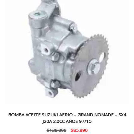
BOMBA ACEITE SUZUKI AERIO – GRAND NOMADE – SX4
J20A 2.0CC AÑOS 97/15
El
El
$
120.000
$
85.990