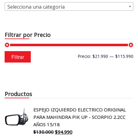
Selecciona una categoría
Filtrar por Precio
Precio
Precio
Filtrar
Precio:
$21.990
—
$115.990
mínimo
máximo
Productos
ESPEJO IZQUIERDO ELECTRICO ORIGINAL
PARA MAHINDRA PIK UP - SCORPIO 2.2CC
AÑOS 15/18
El
El
$
130.000
$
94.990