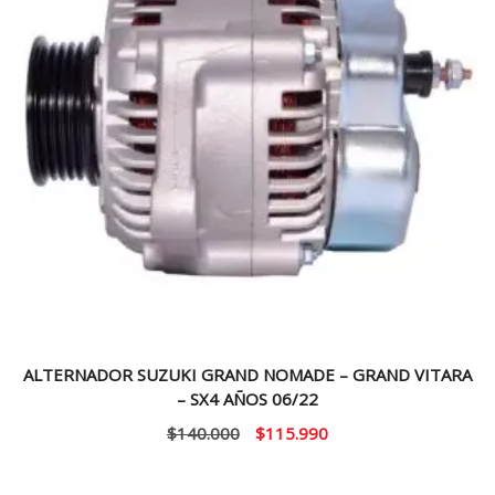
ALTERNADOR SUZUKI GRAND NOMADE – GRAND VITARA
– SX4 AÑOS 06/22
El
El
$
140.000
$
115.990
precio
precio
original
actual