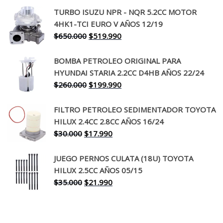
precio
precio
TURBO ISUZU NPR - NQR 5.2CC MOTOR
original
actual
4HK1-TCI EURO V AÑOS 12/19
era:
es:
El
El
$
650.000
$
519.990
$130.000.
$94.990.
precio
precio
original
actual
BOMBA PETROLEO ORIGINAL PARA
era:
es:
HYUNDAI STARIA 2.2CC D4HB AÑOS 22/24
$650.000.
$519.990.
El
El
$
260.000
$
199.990
precio
precio
original
actual
FILTRO PETROLEO SEDIMENTADOR TOYOTA
era:
es:
HILUX 2.4CC 2.8CC AÑOS 16/24
$260.000.
$199.990.
El
El
$
30.000
$
17.990
precio
precio
original
actual
JUEGO PERNOS CULATA (18U) TOYOTA
era:
es:
HILUX 2.5CC AÑOS 05/15
$30.000.
$17.990.
El
El
$
35.000
$
21.990
precio
precio
original
actual
era:
es: