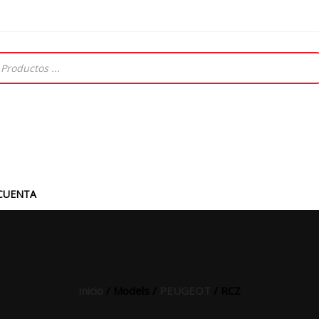
CUENTA
Inicio
/ Models /
PEUGEOT
/ RCZ