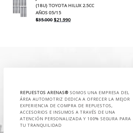
(18U) TOYOTA HILUX 2.5CC
era:
es:
AÑOS 05/15
$30.000.
$17.990.
El
El
$
35.000
$
21.990
precio
precio
original
actual
era:
es:
$35.000.
$21.990.
SOBRE NOSOTROS
REPUESTOS ARENAS®
SOMOS UNA EMPRESA DEL
ÁREA AUTOMOTRIZ DEDICA A OFRECER LA MEJOR
EXPERIENCIA DE COMPRA DE REPUESTOS,
ACCESORIOS E INSUMOS A TRAVÉS DE UNA
ATENCIÓN PERSONALIZADA Y 100% SEGURA PARA
TU TRANQUILIDAD