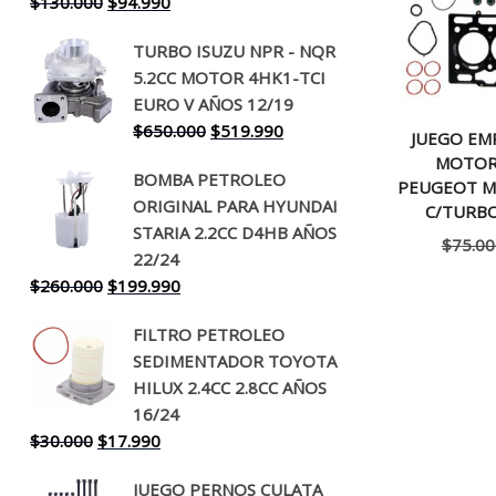
El
El
$
130.000
$
94.990
precio
precio
TURBO ISUZU NPR - NQR
original
actual
5.2CC MOTOR 4HK1-TCI
era:
es:
EURO V AÑOS 12/19
$130.000.
$94.990.
El
El
$
650.000
$
519.990
JUEGO E
precio
precio
MOTOR
BOMBA PETROLEO
original
actual
PEUGEOT M
ORIGINAL PARA HYUNDAI
era:
es:
C/TURBO
STARIA 2.2CC D4HB AÑOS
$650.000.
$519.990.
$
75.00
22/24
El
El
$
260.000
$
199.990
precio
precio
FILTRO PETROLEO
original
actual
SEDIMENTADOR TOYOTA
era:
es:
HILUX 2.4CC 2.8CC AÑOS
$260.000.
$199.990.
16/24
El
El
$
30.000
$
17.990
precio
precio
JUEGO PERNOS CULATA
original
actual