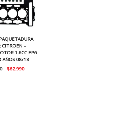
MPAQUETADURA
 CITROEN –
OTOR 1.6CC EP6
 AÑOS 08/18
El
El
0
$
62.990
precio
precio
original
actual
era:
es:
$75.000.
$62.990.