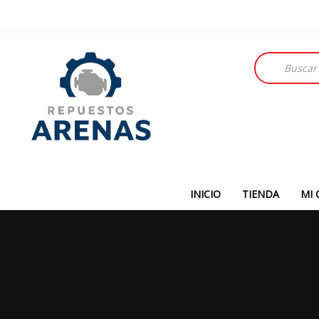
Búsqueda
de
productos
INICIO
TIENDA
MI 