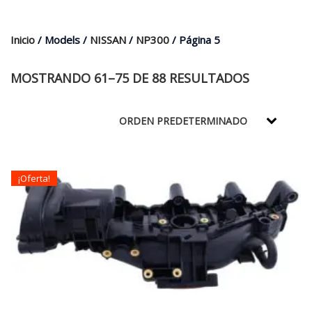
$35.000.
$21.990.
Inicio
/ Models /
NISSAN
/
NP300
/ Página 5
MOSTRANDO 61–75 DE 88 RESULTADOS
¡Oferta!