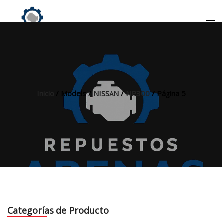
MENU
Búsqueda
de
productos
Inicio
/ Models /
NISSAN
/
NP300
/ Página 5
INICIO
TIENDA
MI CUENTA
Categorías de Producto