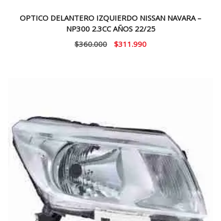
OPTICO DELANTERO IZQUIERDO NISSAN NAVARA –
NP300 2.3CC AÑOS 22/25
El
El
$
360.000
$
311.990
precio
precio
original
actual
era:
es:
$360.000.
$311.990.