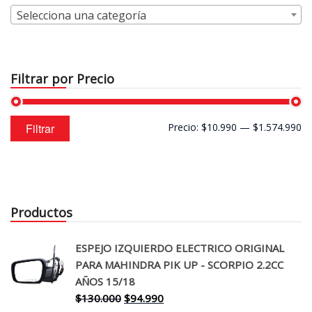
Selecciona una categoría
Filtrar por Precio
Precio
Precio
Filtrar
Precio:
$10.990
—
$1.574.990
mínimo
máximo
Productos
ESPEJO IZQUIERDO ELECTRICO ORIGINAL
PARA MAHINDRA PIK UP - SCORPIO 2.2CC
AÑOS 15/18
El
El
$
130.000
$
94.990