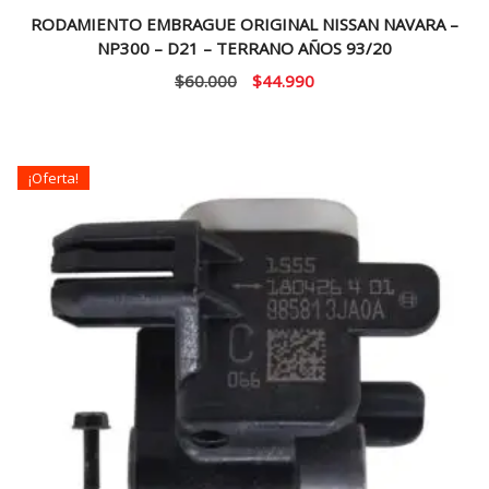
RODAMIENTO EMBRAGUE ORIGINAL NISSAN NAVARA –
NP300 – D21 – TERRANO AÑOS 93/20
El
El
$
60.000
$
44.990
precio
precio
original
actual
era:
es:
¡Oferta!
$60.000.
$44.990.