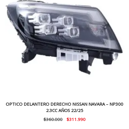
OPTICO DELANTERO DERECHO NISSAN NAVARA – NP300
2.3CC AÑOS 22/25
El
El
$
360.000
$
311.990
precio
precio