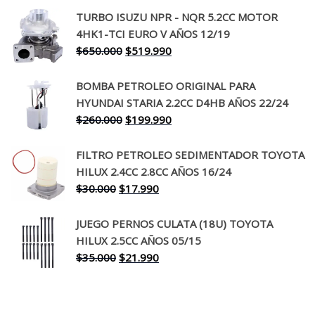
precio
precio
TURBO ISUZU NPR - NQR 5.2CC MOTOR
original
actual
4HK1-TCI EURO V AÑOS 12/19
era:
es:
El
El
$
650.000
$
519.990
$130.000.
$94.990.
precio
precio
original
actual
BOMBA PETROLEO ORIGINAL PARA
era:
es:
HYUNDAI STARIA 2.2CC D4HB AÑOS 22/24
$650.000.
$519.990.
El
El
$
260.000
$
199.990
precio
precio
original
actual
FILTRO PETROLEO SEDIMENTADOR TOYOTA
era:
es:
HILUX 2.4CC 2.8CC AÑOS 16/24
$260.000.
$199.990.
El
El
$
30.000
$
17.990
precio
precio
original
actual
JUEGO PERNOS CULATA (18U) TOYOTA
era:
es:
HILUX 2.5CC AÑOS 05/15
$30.000.
$17.990.
El
El
$
35.000
$
21.990
precio
precio
original
actual
era:
es: