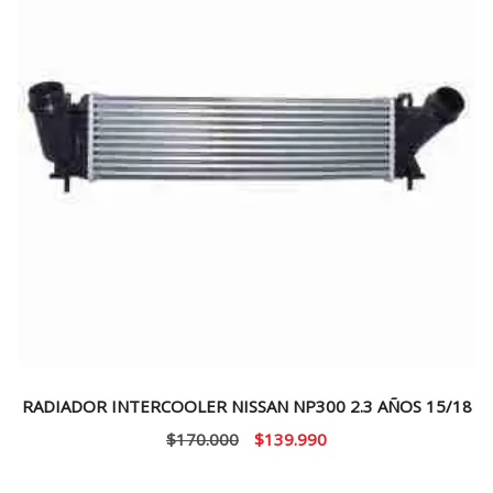
RADIADOR INTERCOOLER NISSAN NP300 2.3 AÑOS 15/18
El
El
$
170.000
$
139.990
precio
precio
original
actual