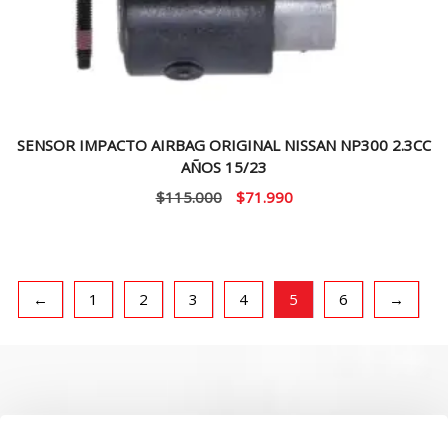
SENSOR IMPACTO AIRBAG ORIGINAL NISSAN NP300 2.3CC
AÑOS 15/23
El
El
$
115.000
$
71.990
precio
precio
original
actual
era:
es:
$115.000.
$71.990.
←
1
2
3
4
5
6
→
SOBRE NOSOTROS