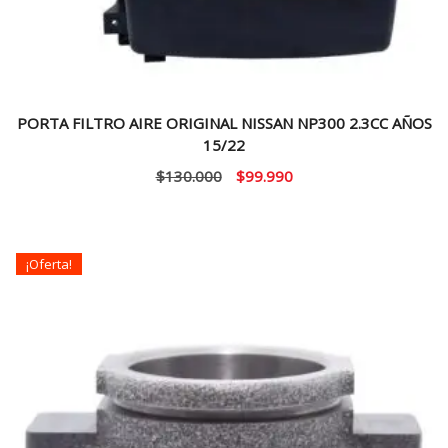
PORTA FILTRO AIRE ORIGINAL NISSAN NP300 2.3CC AÑOS
15/22
El
El
$
130.000
$
99.990
precio
precio
original
actual
era:
es:
¡Oferta!
$130.000.
$99.990.