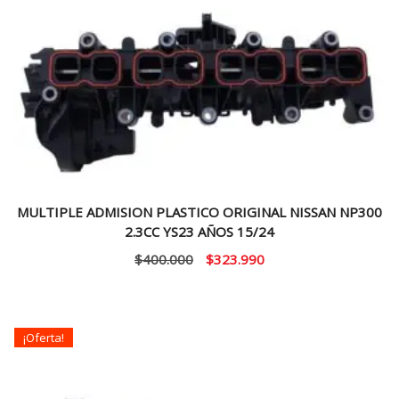
MULTIPLE ADMISION PLASTICO ORIGINAL NISSAN NP300
2.3CC YS23 AÑOS 15/24
El
El
$
400.000
$
323.990
precio
precio
original
actual
era:
es:
¡Oferta!
$400.000.
$323.990.