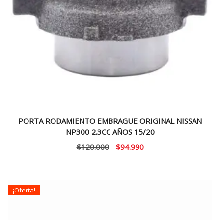
PORTA RODAMIENTO EMBRAGUE ORIGINAL NISSAN
NP300 2.3CC AÑOS 15/20
El
El
$
120.000
$
94.990
precio
precio
original
actual
era:
es:
¡Oferta!
$120.000.
$94.990.