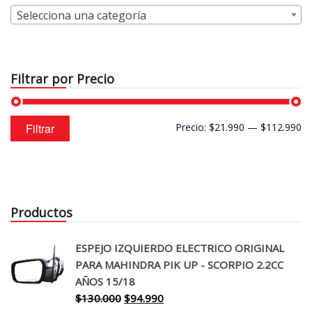
Selecciona una categoría
Filtrar por Precio
Precio
Precio
Filtrar
Precio:
$21.990
—
$112.990
mínimo
máximo
Productos
ESPEJO IZQUIERDO ELECTRICO ORIGINAL
PARA MAHINDRA PIK UP - SCORPIO 2.2CC
AÑOS 15/18
El
El
$
130.000
$
94.990