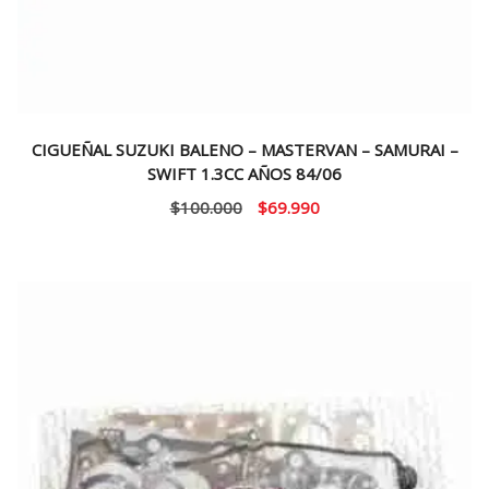
CIGUEÑAL SUZUKI BALENO – MASTERVAN – SAMURAI –
SWIFT 1.3CC AÑOS 84/06
El
El
$
100.000
$
69.990
precio
precio
original
actual
era:
es:
$100.000.
$69.990.