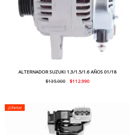
ALTERNADOR SUZUKI 1.3/1.5/1.6 AÑOS 01/18
El
El
$
135.000
$
112.990
precio
precio
original
actual
era:
es:
¡Oferta!
$135.000.
$112.990.