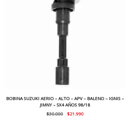
BOBINA SUZUKI AERIO – ALTO – APV – BALENO – IGNIS –
JIMNY – SX4 AÑOS 98/18
El
El
$
30.000
$
21.990
precio
precio
original
actual