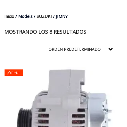
$35.000.
$21.990.
Inicio
/ Models /
SUZUKI
/ JIMNY
MOSTRANDO LOS 8 RESULTADOS
¡Oferta!