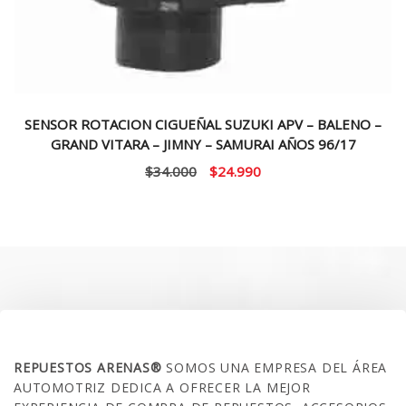
SENSOR ROTACION CIGUEÑAL SUZUKI APV – BALENO –
GRAND VITARA – JIMNY – SAMURAI AÑOS 96/17
El
El
$
34.000
$
24.990
precio
precio
original
actual
era:
es:
$34.000.
$24.990.
SOBRE NOSOTROS
REPUESTOS ARENAS®
SOMOS UNA EMPRESA DEL ÁREA
AUTOMOTRIZ DEDICA A OFRECER LA MEJOR