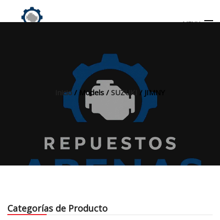
MENU
Búsqueda
de
productos
Inicio
/ Models /
SUZUKI
/ JIMNY
INICIO
TIENDA
MI CUENTA
Categorías de Producto