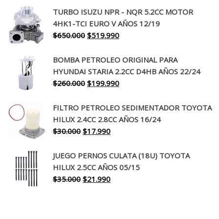
precio
precio
TURBO ISUZU NPR - NQR 5.2CC MOTOR
original
actual
4HK1-TCI EURO V AÑOS 12/19
era:
es:
El
El
$
650.000
$
519.990
$130.000.
$94.990.
precio
precio
original
actual
BOMBA PETROLEO ORIGINAL PARA
era:
es:
HYUNDAI STARIA 2.2CC D4HB AÑOS 22/24
$650.000.
$519.990.
El
El
$
260.000
$
199.990
precio
precio
original
actual
FILTRO PETROLEO SEDIMENTADOR TOYOTA
era:
es:
HILUX 2.4CC 2.8CC AÑOS 16/24
$260.000.
$199.990.
El
El
$
30.000
$
17.990
precio
precio
original
actual
JUEGO PERNOS CULATA (18U) TOYOTA
era:
es:
HILUX 2.5CC AÑOS 05/15
$30.000.
$17.990.
El
El
$
35.000
$
21.990
precio
precio
original
actual
era:
es: