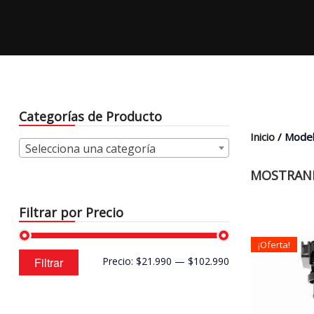
Categorías de Producto
Inicio
/ Model
Selecciona una categoría
MOSTRAND
Filtrar por Precio
¡Oferta!
Precio
Precio
Filtrar
Precio:
$21.990
—
$102.990
mínimo
máximo