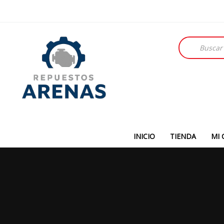
Búsqueda
de
productos
INICIO
TIENDA
MI 