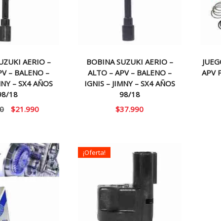
UZUKI AERIO –
BOBINA SUZUKI AERIO –
JUEG
PV – BALENO –
ALTO – APV – BALENO –
APV 
MNY – SX4 AÑOS
IGNIS – JIMNY – SX4 AÑOS
98/18
98/18
El
El
0
$
21.990
$
37.990
precio
precio
original
actual
era:
es:
¡Oferta!
$30.000.
$21.990.