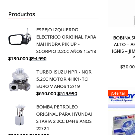
Productos
ESPEJO IZQUIERDO
ELECTRICO ORIGINAL PARA
BOBINA S
MAHINDRA PIK UP -
ALTO – A
IGNIS – JI
SCORPIO 2.2CC AÑOS 15/18
El
El
$
130.000
$
94.990
precio
precio
$
30.00
TURBO ISUZU NPR - NQR
original
actual
5.2CC MOTOR 4HK1-TCI
era:
es:
EURO V AÑOS 12/19
$130.000.
$94.990.
El
El
$
650.000
$
519.990
¡Oferta!
precio
precio
BOMBA PETROLEO
original
actual
ORIGINAL PARA HYUNDAI
era:
es:
STARIA 2.2CC D4HB AÑOS
$650.000.
$519.990.
22/24