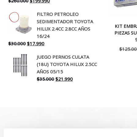
El
El
$
260.000
$
199.990
precio
precio
FILTRO PETROLEO
original
actual
SEDIMENTADOR TOYOTA
era:
es:
KIT EMBR
HILUX 2.4CC 2.8CC AÑOS
$260.000.
$199.990.
PIEZAS SU
16/24
El
El
$
30.000
$
17.990
$
125.00
precio
precio
JUEGO PERNOS CULATA
original
actual
(18U) TOYOTA HILUX 2.5CC
era:
es:
AÑOS 05/15
$30.000.
$17.990.
El
El
$
35.000
$
21.990
precio
precio
original
actual
era:
es:
$35.000.
$21.990.