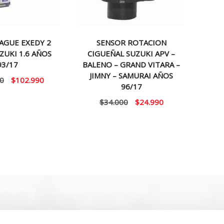
AGUE EXEDY 2
SENSOR ROTACION
ZUKI 1.6 AÑOS
CIGUEÑAL SUZUKI APV –
93/17
BALENO – GRAND VITARA –
JIMNY – SAMURAI AÑOS
El
El
0
$
102.990
96/17
precio
precio
El
El
$
34.000
$
24.990
original
actual
precio
precio
era:
es:
original
actual
$125.000.
$102.990.
era:
es:
$34.000.
$24.990.