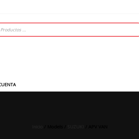
CUENTA
Inicio
/ Models /
SUZUKI
/ APV VAN