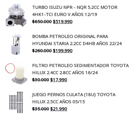
precio
precio
TURBO ISUZU NPR - NQR 5.2CC MOTOR
original
actual
4HK1-TCI EURO V AÑOS 12/19
era:
es:
El
El
$
650.000
$
519.990
$130.000.
$94.990.
precio
precio
original
actual
BOMBA PETROLEO ORIGINAL PARA
era:
es:
HYUNDAI STARIA 2.2CC D4HB AÑOS 22/24
$650.000.
$519.990.
El
El
$
260.000
$
199.990
precio
precio
original
actual
FILTRO PETROLEO SEDIMENTADOR TOYOTA
era:
es:
HILUX 2.4CC 2.8CC AÑOS 16/24
$260.000.
$199.990.
El
El
$
30.000
$
17.990
precio
precio
original
actual
JUEGO PERNOS CULATA (18U) TOYOTA
era:
es:
HILUX 2.5CC AÑOS 05/15
$30.000.
$17.990.
El
El
$
35.000
$
21.990
precio
precio
original
actual
era:
es: