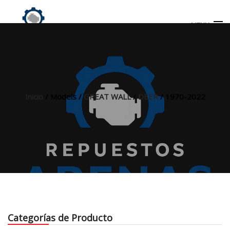
MENU
Búsqueda
de
productos
Inicio
/ Models /
GREAT WALL
/
DEER
/ 1970-2022
INICIO
TIENDA
MI CUENTA
Categorías de Producto