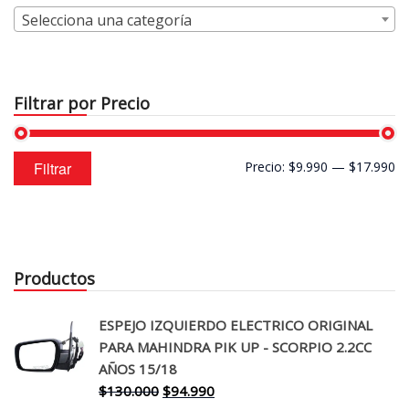
Selecciona una categoría
Filtrar por Precio
Precio
Precio
Filtrar
Precio:
$9.990
—
$17.990
mínimo
máximo
Productos
ESPEJO IZQUIERDO ELECTRICO ORIGINAL
PARA MAHINDRA PIK UP - SCORPIO 2.2CC
AÑOS 15/18
El
El
$
130.000
$
94.990