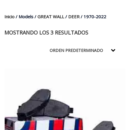
$35.000.
$21.990.
Inicio
/ Models /
GREAT WALL
/
DEER
/ 1970-2022
MOSTRANDO LOS 3 RESULTADOS