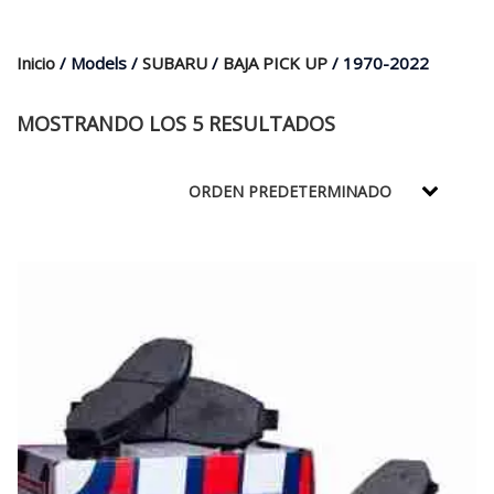
$35.000.
$21.990.
Inicio
/ Models /
SUBARU
/
BAJA PICK UP
/ 1970-2022
MOSTRANDO LOS 5 RESULTADOS