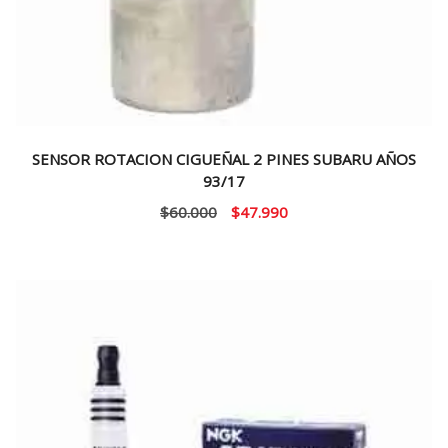
SENSOR ROTACION CIGUEÑAL 2 PINES SUBARU AÑOS
93/17
El
El
$
60.000
$
47.990
precio
precio
original
actual
era:
es:
$60.000.
$47.990.