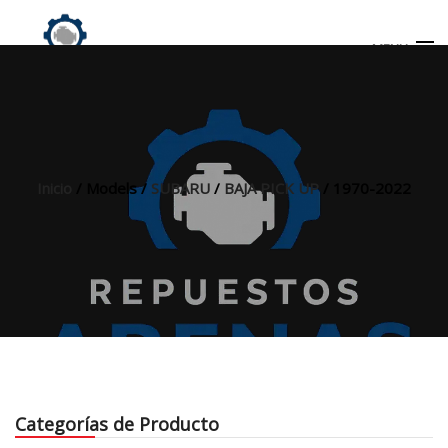
MENU
Búsqueda
de
productos
Inicio
/ Models /
SUBARU
/
BAJA PICK UP
/ 1970-2022
INICIO
TIENDA
MI CUENTA
Categorías de Producto