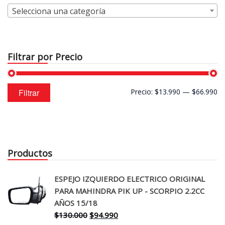
Selecciona una categoría
Filtrar por Precio
Precio
Precio
Filtrar
Precio:
$13.990
—
$66.990
mínimo
máximo
Productos
ESPEJO IZQUIERDO ELECTRICO ORIGINAL
PARA MAHINDRA PIK UP - SCORPIO 2.2CC
AÑOS 15/18
El
El
$
130.000
$
94.990