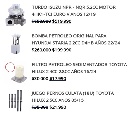
precio
precio
TURBO ISUZU NPR - NQR 5.2CC MOTOR
original
actual
4HK1-TCI EURO V AÑOS 12/19
era:
es:
El
El
$
650.000
$
519.990
$130.000.
$94.990.
precio
precio
original
actual
BOMBA PETROLEO ORIGINAL PARA
era:
es:
HYUNDAI STARIA 2.2CC D4HB AÑOS 22/24
$650.000.
$519.990.
El
El
$
260.000
$
199.990
precio
precio
original
actual
FILTRO PETROLEO SEDIMENTADOR TOYOTA
era:
es:
HILUX 2.4CC 2.8CC AÑOS 16/24
$260.000.
$199.990.
El
El
$
30.000
$
17.990
precio
precio
original
actual
JUEGO PERNOS CULATA (18U) TOYOTA
era:
es:
HILUX 2.5CC AÑOS 05/15
$30.000.
$17.990.
El
El
$
35.000
$
21.990
precio
precio
original
actual
era:
es: