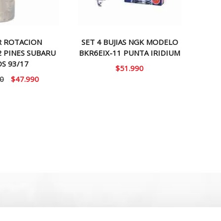
R ROTACION
SET 4 BUJIAS NGK MODELO
2 PINES SUBARU
BKR6EIX-11 PUNTA IRIDIUM
S 93/17
$
51.990
El
El
0
$
47.990
precio
precio
original
actual
era:
es:
$60.000.
$47.990.