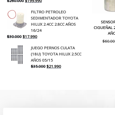
El
El
$
260.000
$
199.990
precio
precio
FILTRO PETROLEO
original
actual
SEDIMENTADOR TOYOTA
era:
es:
SENSO
HILUX 2.4CC 2.8CC AÑOS
$260.000.
$199.990.
CIGUEÑAL 
16/24
AÑO
El
El
$
30.000
$
17.990
$
60.00
precio
precio
JUEGO PERNOS CULATA
original
actual
(18U) TOYOTA HILUX 2.5CC
era:
es:
AÑOS 05/15
$30.000.
$17.990.
El
El
$
35.000
$
21.990
precio
precio
original
actual
era:
es:
$35.000.
$21.990.