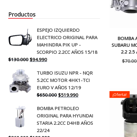
Productos
ESPEJO IZQUIERDO
ELECTRICO ORIGINAL PARA
BOMBA A
MAHINDRA PIK UP -
SUBARU MOT
2.2 2.5
SCORPIO 2.2CC AÑOS 15/18
El
El
$
130.000
$
94.990
$
70.00
precio
precio
TURBO ISUZU NPR - NQR
original
actual
5.2CC MOTOR 4HK1-TCI
era:
es:
EURO V AÑOS 12/19
$130.000.
$94.990.
El
El
$
650.000
$
519.990
¡Oferta!
precio
precio
BOMBA PETROLEO
original
actual
ORIGINAL PARA HYUNDAI
era:
es:
STARIA 2.2CC D4HB AÑOS
$650.000.
$519.990.
22/24