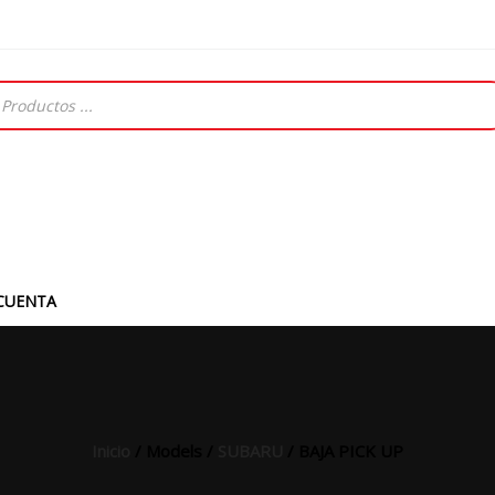
CUENTA
Inicio
/ Models /
SUBARU
/ BAJA PICK UP