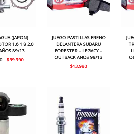
GUA (JAPON)
JUEGO PASTILLAS FRENO
JUE
OR 1.6 1.8 2.0
DELANTERA SUBARU
TR
 AÑOS 89/13
FORESTER – LEGACY –
L
OUTBACK AÑOS 99/13
O
El
El
0
$
59.990
$
13.990
precio
precio
original
actual
era:
es:
$70.000.
$59.990.