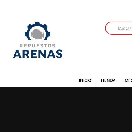
Búsqueda
de
productos
INICIO
TIENDA
MI 