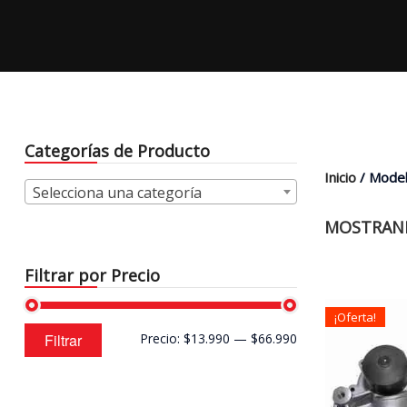
Categorías de Producto
Inicio
/ Model
Selecciona una categoría
MOSTRAND
Filtrar por Precio
¡Oferta!
Precio
Precio
Filtrar
Precio:
$13.990
—
$66.990
mínimo
máximo