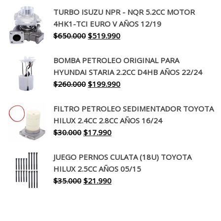
precio
precio
TURBO ISUZU NPR - NQR 5.2CC MOTOR
original
actual
4HK1-TCI EURO V AÑOS 12/19
era:
es:
El
El
$
650.000
$
519.990
$130.000.
$94.990.
precio
precio
original
actual
BOMBA PETROLEO ORIGINAL PARA
era:
es:
HYUNDAI STARIA 2.2CC D4HB AÑOS 22/24
$650.000.
$519.990.
El
El
$
260.000
$
199.990
precio
precio
original
actual
FILTRO PETROLEO SEDIMENTADOR TOYOTA
era:
es:
HILUX 2.4CC 2.8CC AÑOS 16/24
$260.000.
$199.990.
El
El
$
30.000
$
17.990
precio
precio
original
actual
JUEGO PERNOS CULATA (18U) TOYOTA
era:
es:
HILUX 2.5CC AÑOS 05/15
$30.000.
$17.990.
El
El
$
35.000
$
21.990
precio
precio
original
actual
era:
es: