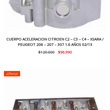
CUERPO ACELERACION CITROEN C2 – C3 – C4 – XSARA /
PEUGEOT 206 – 207 – 307 1.6 AÑOS 02/13
El
El
$
120.000
$
96.990
precio
precio
original
actual
era:
es:
¡Oferta!
$120.000.
$96.990.