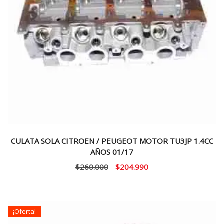
CULATA SOLA CITROEN / PEUGEOT MOTOR TU3JP 1.4CC
AÑOS 01/17
El
El
$
260.000
$
204.990
precio
precio
original
actual
era:
es:
¡Oferta!
$260.000.
$204.990.