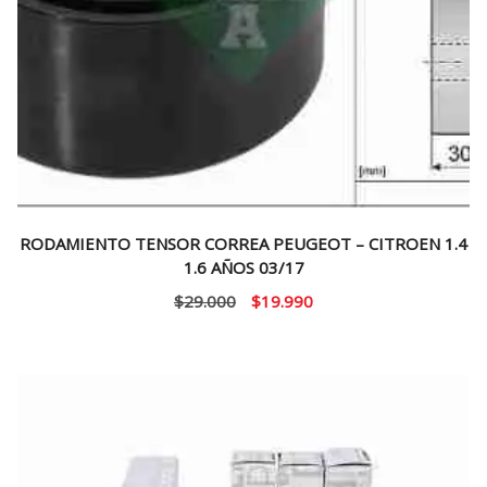
RODAMIENTO TENSOR CORREA PEUGEOT – CITROEN 1.4
1.6 AÑOS 03/17
El
El
$
29.000
$
19.990
precio
precio
original
actual
era:
es:
$29.000.
$19.990.