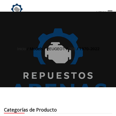
MENU
Búsqueda
de
productos
Inicio
/ Models /
PEUGEOT
/
206
/ 1970-2022
INICIO
TIENDA
MI CUENTA
Categorías de Producto