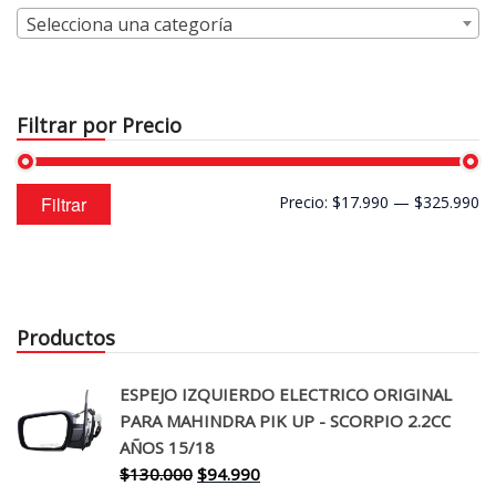
Selecciona una categoría
Filtrar por Precio
Precio
Precio
Filtrar
Precio:
$17.990
—
$325.990
mínimo
máximo
Productos
ESPEJO IZQUIERDO ELECTRICO ORIGINAL
PARA MAHINDRA PIK UP - SCORPIO 2.2CC
AÑOS 15/18
El
El
$
130.000
$
94.990