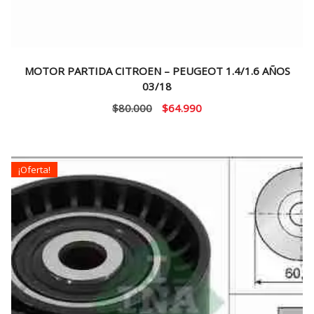
MOTOR PARTIDA CITROEN – PEUGEOT 1.4/1.6 AÑOS
03/18
El
El
$
80.000
$
64.990
precio
precio
original
actual
era:
es:
¡Oferta!
$80.000.
$64.990.