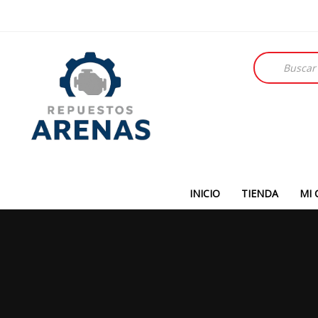
Búsqueda
de
productos
INICIO
TIENDA
MI 