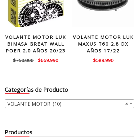
VOLANTE MOTOR LUK
VOLANTE MOTOR LUK
BIMASA GREAT WALL
MAXUS T60 2.8 DX
POER 2.0 AÑOS 20/23
AÑOS 17/22
El
El
$
750.000
$
669.990
$
589.990
precio
precio
original
actual
era:
es:
Categorías de Producto
$750.000.
$669.990.
VOLANTE MOTOR (10)
×
Productos