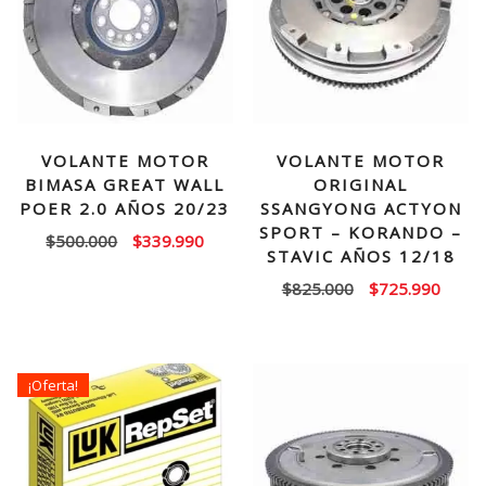
VOLANTE MOTOR
VOLANTE MOTOR
BIMASA GREAT WALL
ORIGINAL
POER 2.0 AÑOS 20/23
SSANGYONG ACTYON
SPORT – KORANDO –
El
El
$
500.000
$
339.990
STAVIC AÑOS 12/18
precio
precio
El
El
$
825.000
$
725.990
original
actual
precio
precio
era:
es:
original
actual
$500.000.
$339.990.
era:
es:
¡Oferta!
$825.000.
$725.