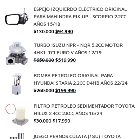
ESPEJO IZQUIERDO ELECTRICO ORIGINAL
PARA MAHINDRA PIK UP - SCORPIO 2.2CC
AÑOS 15/18
El
El
$
130.000
$
94.990
precio
precio
TURBO ISUZU NPR - NQR 5.2CC MOTOR
original
actual
4HK1-TCI EURO V AÑOS 12/19
era:
es:
El
El
$
650.000
$
519.990
$130.000.
$94.990.
precio
precio
original
actual
BOMBA PETROLEO ORIGINAL PARA
era:
es:
HYUNDAI STARIA 2.2CC D4HB AÑOS 22/24
$650.000.
$519.990.
El
El
$
260.000
$
199.990
precio
precio
original
actual
FILTRO PETROLEO SEDIMENTADOR TOYOTA
era:
es:
HILUX 2.4CC 2.8CC AÑOS 16/24
$260.000.
$199.990.
El
El
$
30.000
$
17.990
precio
precio
original
actual
JUEGO PERNOS CULATA (18U) TOYOTA