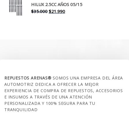
era:
es:
HILUX 2.5CC AÑOS 05/15
$30.000.
$17.990.
El
El
$
35.000
$
21.990
precio
precio
original
actual
era:
es:
$35.000.
$21.990.
SOBRE NOSOTROS
REPUESTOS ARENAS®
SOMOS UNA EMPRESA DEL ÁREA
AUTOMOTRIZ DEDICA A OFRECER LA MEJOR
EXPERIENCIA DE COMPRA DE REPUESTOS, ACCESORIOS
E INSUMOS A TRAVÉS DE UNA ATENCIÓN
PERSONALIZADA Y 100% SEGURA PARA TU
TRANQUILIDAD